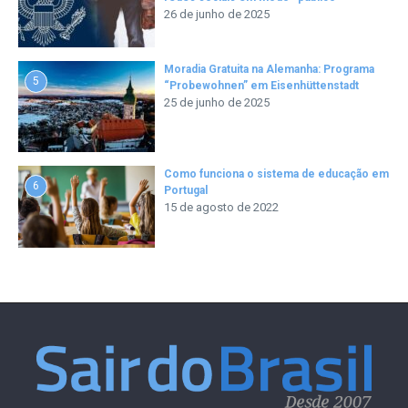
26 de junho de 2025
Moradia Gratuita na Alemanha: Programa
5
“Probewohnen” em Eisenhüttenstadt
25 de junho de 2025
Como funciona o sistema de educação em
6
Portugal
15 de agosto de 2022