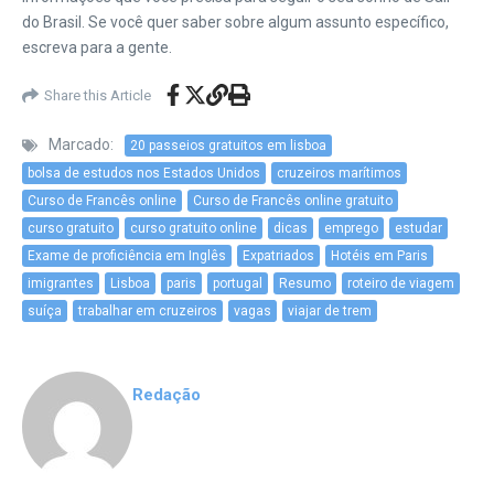
do Brasil. Se você quer saber sobre algum assunto específico,
escreva para a gente.
Share this Article
Marcado:
20 passeios gratuitos em lisboa
bolsa de estudos nos Estados Unidos
cruzeiros marítimos
Curso de Francês online
Curso de Francês online gratuito
curso gratuito
curso gratuito online
dicas
emprego
estudar
Exame de proficiência em Inglês
Expatriados
Hotéis em Paris
imigrantes
Lisboa
paris
portugal
Resumo
roteiro de viagem
suíça
trabalhar em cruzeiros
vagas
viajar de trem
Redação