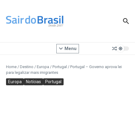
Ir para o conteúdo
Menu
Home
/
Destino
/
Europa
/
Portugal
/
Portugal – Governo aprova lei
para legalizar mais imigrantes
Europa
Notícias
Portugal