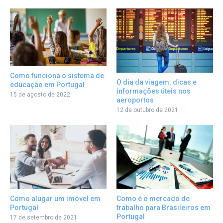
Como funciona o sistema de
O dia da viagem: dicas e
educação em Portugal
informações úteis nos
15 de agosto de 2022
aeroportos
12 de outubro de 2021
Como alugar um imóvel em
Como é o mercado de
Portugal
trabalho para Brasileiros em
Portugal
17 de setembro de 2021