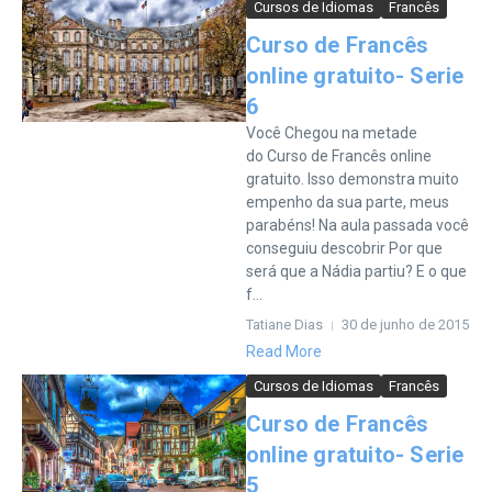
Cursos de Idiomas
Francês
Curso de Francês
online gratuito- Serie
6
Você Chegou na metade
do Curso de Francês online
gratuito. Isso demonstra muito
empenho da sua parte, meus
parabéns! Na aula passada você
conseguiu descobrir Por que
será que a Nádia partiu? E o que
f...
Tatiane Dias
30 de junho de 2015
Read More
Cursos de Idiomas
Francês
Curso de Francês
online gratuito- Serie
5