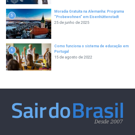
Moradia Gratuita na Alemanha: Programa
5
“Probewohnen” em Eisenhüttenstadt
25 de junho de 2025
Como funciona o sistema de educação em
6
Portugal
15 de agosto de 2022