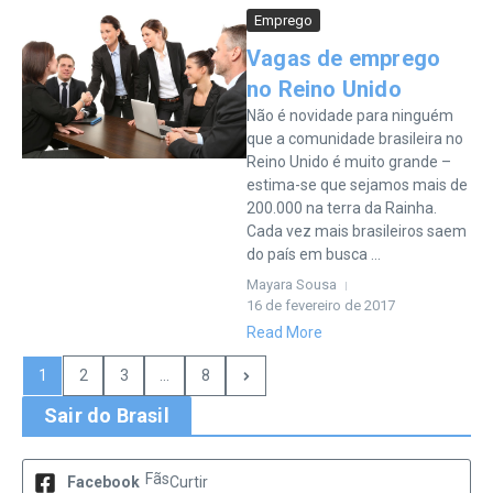
Emprego
Vagas de emprego
no Reino Unido
Não é novidade para ninguém
que a comunidade brasileira no
Reino Unido é muito grande –
estima-se que sejamos mais de
200.000 na terra da Rainha.
Cada vez mais brasileiros saem
do país em busca ...
Mayara Sousa
16 de fevereiro de 2017
Read More
1
2
3
...
8
Sair do Brasil
Fãs
Facebook
Curtir