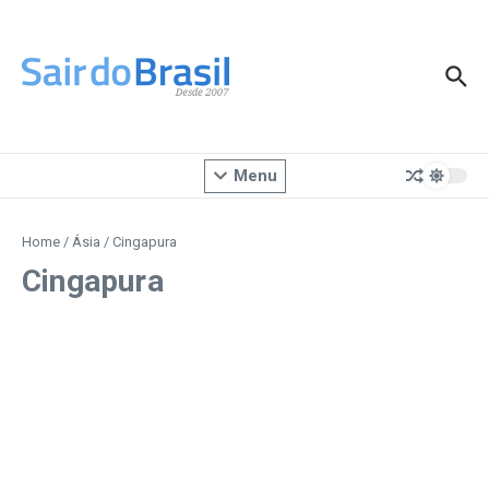
Ir para o conteúdo
Menu
Home
/
Ásia
/
Cingapura
Cingapura