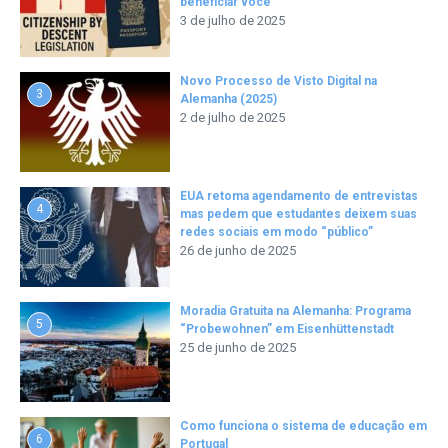
beneficiar você
3 de julho de 2025
Novo Processo de Visto Digital na
3
Alemanha (2025)
2 de julho de 2025
EUA retoma agendamento de entrevistas
4
mas pedem que estudantes deixem suas
redes sociais em modo “público”
26 de junho de 2025
Moradia Gratuita na Alemanha: Programa
5
“Probewohnen” em Eisenhüttenstadt
25 de junho de 2025
Como funciona o sistema de educação em
6
Portugal