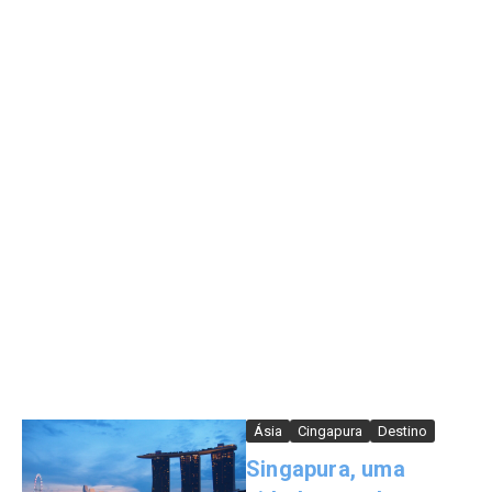
Ásia
Cingapura
Destino
Singapura, uma