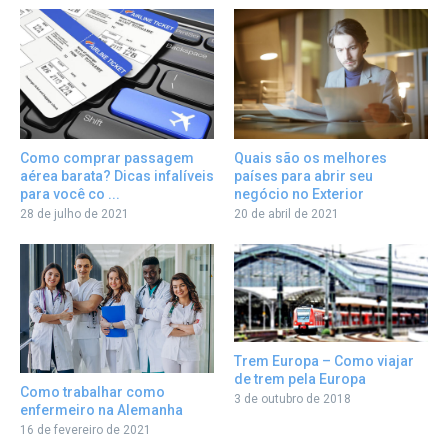
Como comprar passagem
Quais são os melhores
aérea barata? Dicas infalíveis
países para abrir seu
para você co ...
negócio no Exterior
28 de julho de 2021
20 de abril de 2021
Trem Europa – Como viajar
de trem pela Europa
Como trabalhar como
3 de outubro de 2018
enfermeiro na Alemanha
16 de fevereiro de 2021