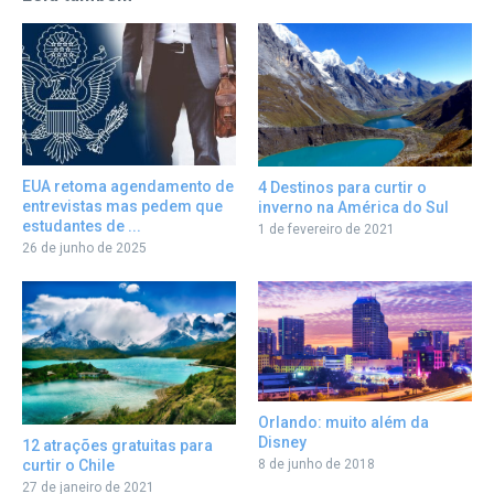
EUA retoma agendamento de
4 Destinos para curtir o
entrevistas mas pedem que
inverno na América do Sul
estudantes de ...
1 de fevereiro de 2021
26 de junho de 2025
Orlando: muito além da
Disney
12 atrações gratuitas para
curtir o Chile
8 de junho de 2018
27 de janeiro de 2021