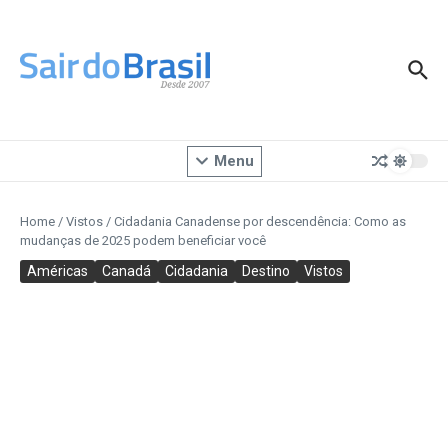
Ir para o conteúdo
Menu
Home
/
Vistos
/
Cidadania Canadense por descendência: Como as
mudanças de 2025 podem beneficiar você
Américas
Canadá
Cidadania
Destino
Vistos