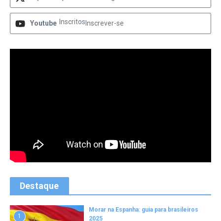
Inscritos
Youtube
Inscrever-se
Destaque
Morar na Espanha: guia para brasileiros
1
2025