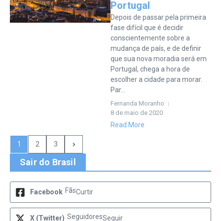
Portugal
Depois de passar pela primeira
fase difícil que é decidir
conscientemente sobre a
mudança de país, e de definir
que sua nova moradia será em
Portugal, chega a hora de
escolher a cidade para morar.
Par...
Fernanda Moranho
8 de maio de 2020
Read More
1
2
3
Sair do Brasil
Fãs
Facebook
Curtir
Seguidores
X (Twitter)
Seguir