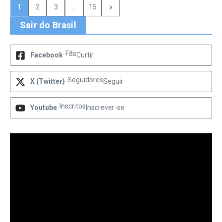
1
2
3
...
15
Sair do Brasil
Fãs
Facebook
Curtir
Seguidores
X (Twitter)
Seguir
Inscritos
Youtube
Inscrever-se