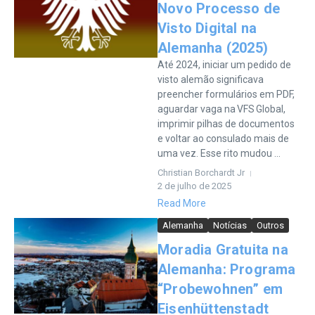
Novo Processo de
Visto Digital na
Alemanha (2025)
Até 2024, iniciar um pedido de
visto alemão significava
preencher formulários em PDF,
aguardar vaga na VFS Global,
imprimir pilhas de documentos
e voltar ao consulado mais de
uma vez. Esse rito mudou ...
Christian Borchardt Jr
2 de julho de 2025
Read More
Alemanha
Notícias
Outros
Moradia Gratuita na
Alemanha: Programa
“Probewohnen” em
Eisenhüttenstadt