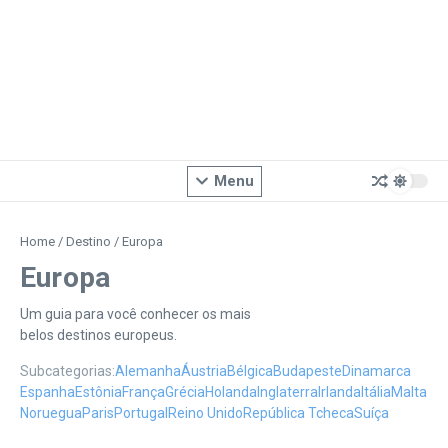
Menu
Home
/
Destino
/
Europa
Europa
Um guia para você conhecer os mais
belos destinos europeus.
Subcategorias:
Alemanha
Áustria
Bélgica
Budapeste
Dinamarca
Espanha
Estônia
França
Grécia
Holanda
Inglaterra
Irlanda
Itália
Malta
Noruegua
Paris
Portugal
Reino Unido
República Tcheca
Suíça