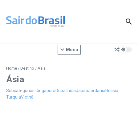
Ir para o conteúdo
Menu
Home
/
Destino
/
Ásia
Ásia
Subcategorias:
Cingapura
Dubai
Índia
Japão
Jordânia
Rússia
Turquia
Vietnã