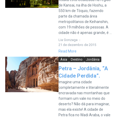
de Kansai, na ilha de Hoshu, a
550 km de Tóquio, fazendo
parte da chamada área
metropolitanos de Keihanshin,
com 19 milhões de pessoas. A
cidade não é apenas grande, é ...
Lia Gonzaga
21 de dezembro de 2015
Read More
Ásia
Destino
Jordânia
Petra – Jordânia, “A
Cidade Perdida”.
Imagine uma cidade
completamente e literalmente
encravada nas montanhas que
formam um vale no meio do
deserto? Não dá para imaginar,
mas ela existe! A cidade de
Petra fica no Wadi Araba, o vale