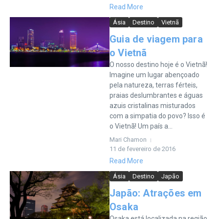
Read More
Ásia
Destino
Vietnã
Guia de viagem para
o Vietnã
O nosso destino hoje é o Vietnã!
Imagine um lugar abençoado
pela natureza, terras férteis,
praias deslumbrantes e águas
azuis cristalinas misturados
com a simpatia do povo? Isso é
o Vietnã! Um país a...
Mari Chamon
11 de fevereiro de 2016
Read More
Ásia
Destino
Japão
Japão: Atrações em
Osaka
Osaka está localizada na região