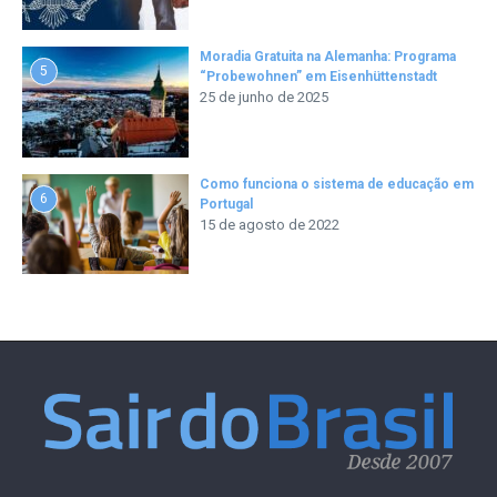
Moradia Gratuita na Alemanha: Programa
5
“Probewohnen” em Eisenhüttenstadt
25 de junho de 2025
Como funciona o sistema de educação em
6
Portugal
15 de agosto de 2022