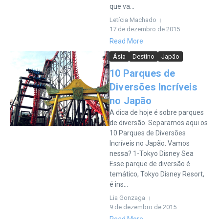
que va...
Letícia Machado
17 de dezembro de 2015
Read More
Ásia
Destino
Japão
10 Parques de
Diversões Incríveis
no Japão
A dica de hoje é sobre parques
de diversão. Separamos aqui os
10 Parques de Diversões
Incríveis no Japão. Vamos
nessa? 1-Tokyo Disney Sea
Esse parque de diversão é
temático, Tokyo Disney Resort,
é ins...
Lia Gonzaga
9 de dezembro de 2015