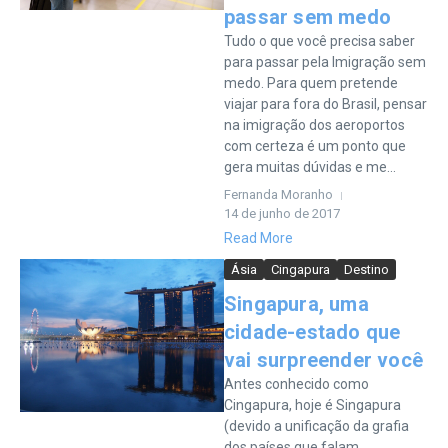
passar sem medo
Tudo o que você precisa saber
para passar pela Imigração sem
medo. Para quem pretende
viajar para fora do Brasil, pensar
na imigração dos aeroportos
com certeza é um ponto que
gera muitas dúvidas e me...
Fernanda Moranho
14 de junho de 2017
Read More
Ásia
Cingapura
Destino
Singapura, uma
cidade-estado que
vai surpreender você
Antes conhecido como
Cingapura, hoje é Singapura
(devido a unificação da grafia
dos países que falam