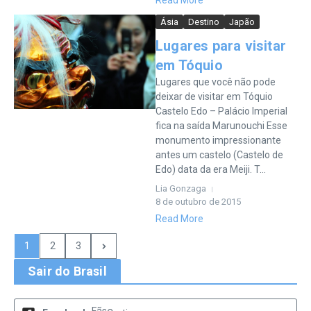
Read More
Ásia
Destino
Japão
Lugares para visitar
em Tóquio
Lugares que você não pode
deixar de visitar em Tóquio
Castelo Edo – Palácio Imperial
fica na saída Marunouchi Esse
monumento impressionante
antes um castelo (Castelo de
Edo) data da era Meiji. T...
Lia Gonzaga
8 de outubro de 2015
Read More
1
2
3
Sair do Brasil