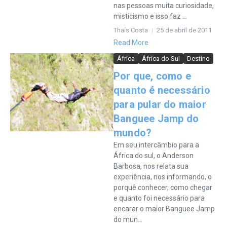
nas pessoas muita curiosidade,
misticismo e isso faz ...
Thaís Costa
25 de abril de 2011
Read More
África
África do Sul
Destino
Por que, como e
quanto é necessário
para pular do maior
Banguee Jamp do
mundo?
Em seu intercâmbio para a
África do sul, o Anderson
Barbosa, nos relata sua
experiência, nos informando, o
porquê conhecer, como chegar
e quanto foi necessário para
encarar o maior Banguee Jamp
do mun...