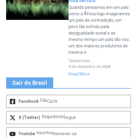
mistérios
Quando pensamos em um país
como a África logo imaginamos
um país de contradição, um
povo tão sofrido pela
desigualdade social e ao
mesmo tempo um país tão rico,
um dos maiores produtores de
minério e ...
Tatiane Dias
9 de dezembro de 2008
Read More
Sair do Brasil
Fãs
Facebook
Curtir
Seguidores
X (Twitter)
Seguir
Inscritos
Youtube
Inscrever-se