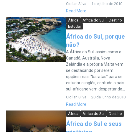
Cidilan Silva
1 de julho de 2010
Read More
África
África do Sul
Destino
Estudar
África do Sul, porque
não?
A África do Sul, assim como o
Canadá, Austrália, Nova
Zelândia e a própria Malta vem
se destacando por serem
opções mais “baratas” para se
estudar o inglês, contudo o país
sul-africano vem despertando...
Cidilan Silva
20 de junho de 2010
Read More
África
África do Sul
Destino
África do Sul e seus