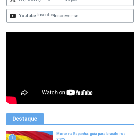
Inscritos
Youtube
Inscrever-se
Destaque
Morar na Espanha: guia para brasileiros
1
2025