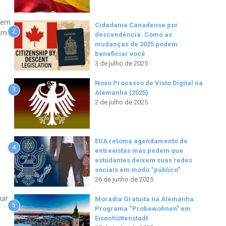
 sem
Cidadania Canadense por
2
 um
descendência: Como as
mudanças de 2025 podem
beneficiar você
3 de julho de 2025
Novo Processo de Visto Digital na
3
Alemanha (2025)
2 de julho de 2025
EUA retoma agendamento de
4
s
entrevistas mas pedem que
estudantes deixem suas redes
sociais em modo “público”
26 de junho de 2025
uir
Moradia Gratuita na Alemanha:
5
Programa “Probewohnen” em
Eisenhüttenstadt