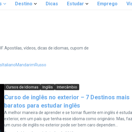
s
Destino
Dicas
Estudar
Emprego
Vi
. Apostilas, vídeos, dicas de idiomas, cupom de
ês
Italiano
Mandarim
Russo
Cursos de Idiomas
Inglês
Intercâmbio
Curso de inglês no exterior – 7 Destinos mais
baratos para estudar inglês
A melhor maneira de aprender e se tornar fluente em inglês é estuda
exterior, em um país que tenha esse idioma como originário. Mas, fa
um curso de inglês no exterior pode ser bem caro dependen...