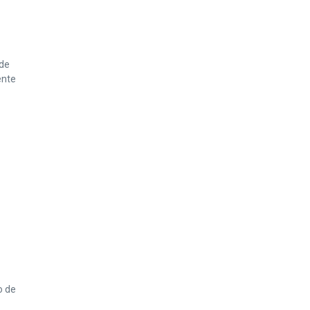
 de
ente
o de