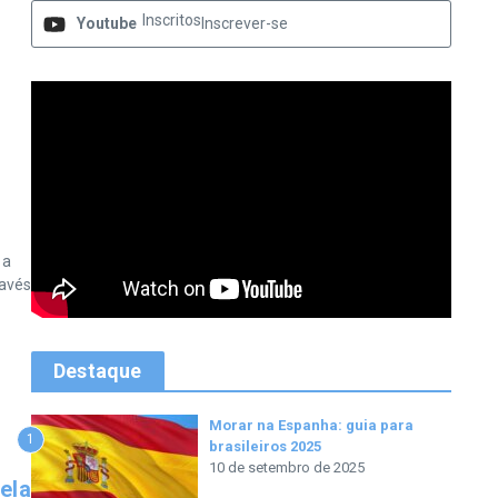
Inscritos
Youtube
Inscrever-se
 a
ravés
Destaque
Morar na Espanha: guia para
1
brasileiros 2025
10 de setembro de 2025
ela