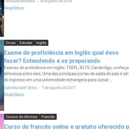
Fernanda Moranho
4 de junho de 2018
Read More
Dicas
Estudar
Inglês
Exame de proficiência em Inglês qual devo
fazer? Entendendo e se preparando
Exames de proficiência em inglês: TOEFL, IELTS, Cambridge, conheça
diferença entre eles. Uma das principais portas de saída do país é at
do ingresso em uma universidade estrangeira para cursar ...
Gabriela Sant' Anna
7 de agosto de 2017
Read More
Cursos de Idiomas
Francês
Curso de francês online e gratuito oferecido p