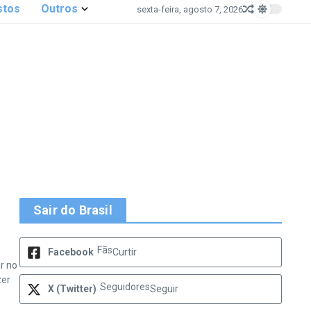
stos
Outros
sexta-feira, agosto 7, 2026
Sair do Brasil
Fãs
Facebook
Curtir
r no
zer
Seguidores
X (Twitter)
Seguir