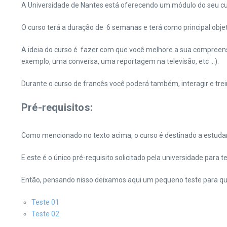
A Universidade de Nantes​ está oferecendo um módulo do seu curs
O curso terá a duração de 6 semanas e terá como principal objet
A ideia do curso é fazer com que você melhore a sua compreensã
exemplo, uma conversa, uma reportagem na televisão, etc …).
Durante o curso de francês você poderá também, interagir e trei
Pré-requisitos:
Como mencionado no texto acima, o curso é destinado a estudan
E este é o único pré-requisito solicitado pela universidade para t
Então, pensando nisso deixamos aqui um pequeno teste para que v
Teste 01
Teste 02