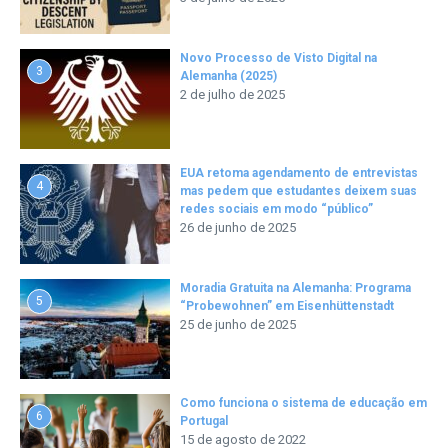
Novo Processo de Visto Digital na
3
Alemanha (2025)
2 de julho de 2025
EUA retoma agendamento de entrevistas
4
mas pedem que estudantes deixem suas
redes sociais em modo “público”
26 de junho de 2025
Moradia Gratuita na Alemanha: Programa
5
“Probewohnen” em Eisenhüttenstadt
25 de junho de 2025
Como funciona o sistema de educação em
6
Portugal
15 de agosto de 2022