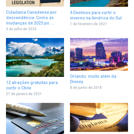
Cidadania Canadense por
4 Destinos para curtir o
descendência: Como as
inverno na América do Sul
mudanças de 2025 po ...
1 de fevereiro de 2021
3 de julho de 2025
Orlando: muito além da
Disney
12 atrações gratuitas para
curtir o Chile
8 de junho de 2018
27 de janeiro de 2021