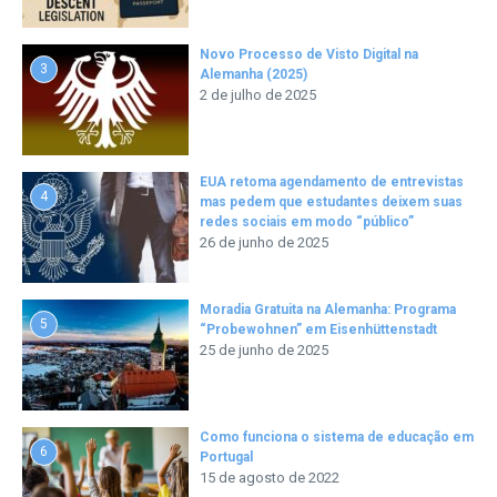
Novo Processo de Visto Digital na
3
Alemanha (2025)
2 de julho de 2025
EUA retoma agendamento de entrevistas
4
mas pedem que estudantes deixem suas
redes sociais em modo “público”
26 de junho de 2025
Moradia Gratuita na Alemanha: Programa
5
“Probewohnen” em Eisenhüttenstadt
25 de junho de 2025
Como funciona o sistema de educação em
6
Portugal
15 de agosto de 2022