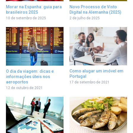
Morar na Espanha: guia para
Novo Processo de Visto
brasileiros 2025
Digital na Alemanha (2025)
10 de setembro de 2025
2 de julho de 2025
Como alugar um imóvel em
O dia da viagem: dicas e
Portugal
informações úteis nos
aeroportos
17 de setembro de 2021
12 de outubro de 2021