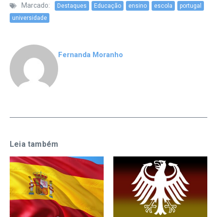
Marcado:
Destaques
Educação
ensino
escola
portugal
universidade
Fernanda Moranho
Leia também