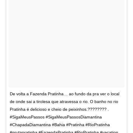
De volta a Fazenda Pratinha… ao fundo da pra ver o local
de onde sai a tirolesa que atravessa o rio. O banho no rio
Pratinha é delicioso e cheio de peixinhos.???????? .
#SigaMeusPassos #SigaMeusPassosDiamantina
#ChapadaDiamantina #Bahia #Pratinha #RioPratinha
#grutapratinha #FazendaPratinha #RioPratinha #vacation