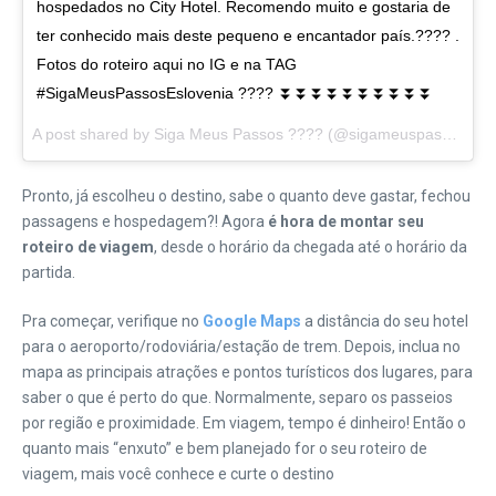
hospedados no City Hotel. Recomendo muito e gostaria de
ter conhecido mais deste pequeno e encantador país.???? .
Fotos do roteiro aqui no IG e na TAG
#SigaMeusPassosEslovenia ???? ⏬⏬⏬⏬⏬⏬⏬⏬⏬⏬
A post shared by Siga Meus Passos ???? (@sigameuspassos) on
Pronto, já escolheu o destino, sabe o quanto deve gastar, fechou
passagens e hospedagem?! Agora
é hora de montar seu
roteiro de viagem
, desde o horário da chegada até o horário da
partida.
Pra começar, verifique no
Google Maps
a distância do seu hotel
para o aeroporto/rodoviária/estação de trem. Depois, inclua no
mapa as principais atrações e pontos turísticos dos lugares, para
saber o que é perto do que. Normalmente, separo os passeios
por região e proximidade. Em viagem, tempo é dinheiro! Então o
quanto mais “enxuto” e bem planejado for o seu roteiro de
viagem, mais você conhece e curte o destino