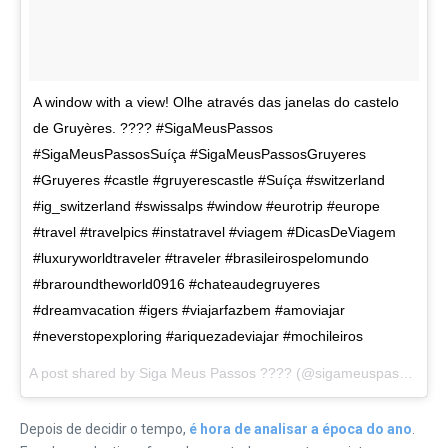
A window with a view! Olhe através das janelas do castelo
de Gruyères. ???? #SigaMeusPassos
#SigaMeusPassosSuíça #SigaMeusPassosGruyeres
#Gruyeres #castle #gruyerescastle #Suíça #switzerland
#ig_switzerland #swissalps #window #eurotrip #europe
#travel #travelpics #instatravel #viagem #DicasDeViagem
#luxuryworldtraveler #traveler #brasileirospelomundo
#braroundtheworld0916 #chateaudegruyeres
#dreamvacation #igers #viajarfazbem #amoviajar
#neverstopexploring #ariquezadeviajar #mochileiros
A post shared by Siga Meus Passos ???? (@sigameuspassos) on
Depois de decidir o tempo,
é hora de analisar a época do ano
.