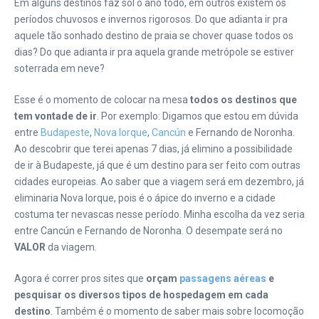
Em alguns destinos faz sol o ano todo, em outros existem os
períodos chuvosos e invernos rigorosos. Do que adianta ir pra
aquele tão sonhado destino de praia se chover quase todos os
dias? Do que adianta ir pra aquela grande metrópole se estiver
soterrada em neve?
Esse é o momento de colocar na mesa
todos os destinos que
tem vontade de ir
. Por exemplo: Digamos que estou em dúvida
entre
Budapeste
,
Nova Iorque
,
Cancún
e Fernando de Noronha.
Ao descobrir que terei apenas 7 dias, já elimino a possibilidade
de ir à Budapeste, já que é um destino para ser feito com outras
cidades europeias. Ao saber que a viagem será em dezembro, já
eliminaria Nova Iorque, pois é o ápice do inverno e a cidade
costuma ter nevascas nesse período. Minha escolha da vez seria
entre Cancún e Fernando de Noronha. O desempate será no
VALOR
da viagem.
Agora é correr pros sites que
orçam
passagens aéreas
e
pesquisar os diversos tipos de hospedagem em cada
destino
. Também é o momento de saber mais sobre locomoção