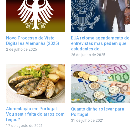
Novo Processo de Visto
EUA retoma agendamento de
Digital na Alemanha (2025)
entrevistas mas pedem que
estudantes de ...
2 de julho de 2025
26 de junho de 2025
Alimentação em Portugal:
Quanto dinheiro levar para
Vou sentir falta do arroz com
Portugal
feijão?
31 de julho de 2021
17 de agosto de 2021