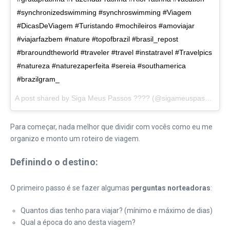
#synchronizedswimming #synchroswimming #Viagem
#DicasDeViagem #Turistando #mochileiros #amoviajar
#viajarfazbem #nature #topofbrazil #brasil_repost
#braroundtheworld #traveler #travel #instatravel #Travelpics
#natureza #naturezaperfeita #sereia #southamerica
#brazilgram_
A post shared by Siga Meus Passos ???? (@sigameuspassos) on
Para começar, nada melhor que dividir com vocês como eu me
organizo e monto um roteiro de viagem.
Definindo o destino:
O primeiro passo é se fazer algumas
perguntas norteadoras
:
Quantos dias tenho para viajar? (mínimo e máximo de dias)
Qual a época do ano desta viagem?