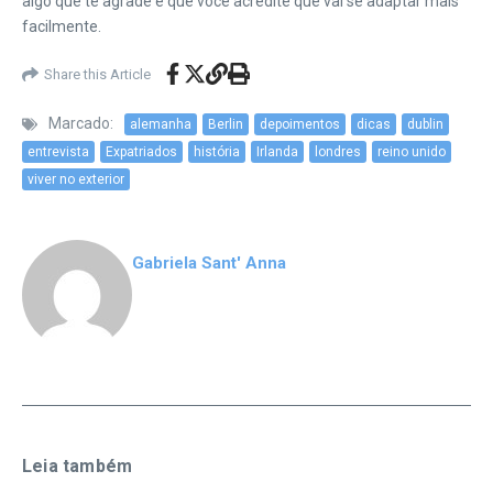
algo que te agrade e que você acredite que vai se adaptar mais
facilmente.
Share this Article
Marcado:
alemanha
Berlin
depoimentos
dicas
dublin
entrevista
Expatriados
história
Irlanda
londres
reino unido
viver no exterior
Gabriela Sant' Anna
Leia também