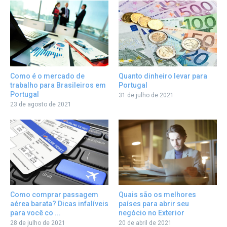
Quanto dinheiro levar para
Como é o mercado de
Portugal
trabalho para Brasileiros em
Portugal
31 de julho de 2021
23 de agosto de 2021
Como comprar passagem
Quais são os melhores
aérea barata? Dicas infalíveis
países para abrir seu
para você co ...
negócio no Exterior
28 de julho de 2021
20 de abril de 2021