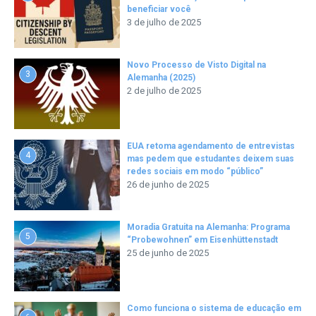
beneficiar você
3 de julho de 2025
Novo Processo de Visto Digital na
3
Alemanha (2025)
2 de julho de 2025
EUA retoma agendamento de entrevistas
4
mas pedem que estudantes deixem suas
redes sociais em modo “público”
26 de junho de 2025
Moradia Gratuita na Alemanha: Programa
5
“Probewohnen” em Eisenhüttenstadt
25 de junho de 2025
Como funciona o sistema de educação em