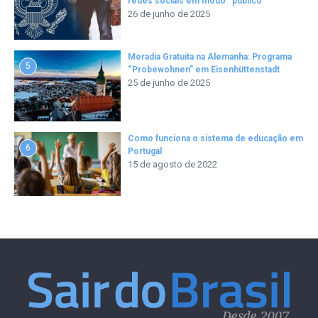
redes sociais em modo “público”
26 de junho de 2025
Moradia Gratuita na Alemanha: Programa
5
“Probewohnen” em Eisenhüttenstadt
25 de junho de 2025
Como funciona o sistema de educação em
6
Portugal
15 de agosto de 2022