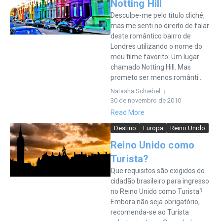
Notting Hill
Desculpe-me pelo título clichê,
mas me senti no direito de falar
deste romântico bairro de
Londres utilizando o nome do
meu filme favorito: Um lugar
chamado Notting Hill. Mas
prometo ser menos românti...
Natasha Schiebel
30 de novembro de 2010
Read More
Destino
Europa
Reino Unido
Reino Unido como
Turista?
Que requisitos são exigidos do
cidadão brasileiro para ingresso
no Reino Unido como Turista?
Embora não seja obrigatório,
recomenda-se ao Turista