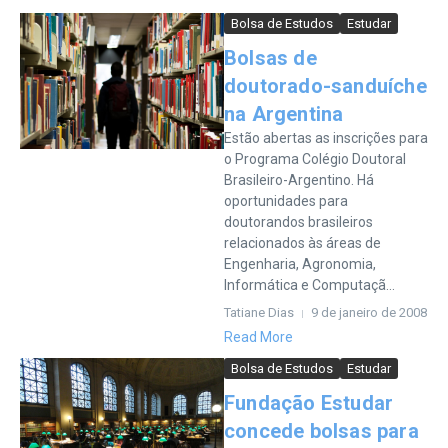
Bolsa de Estudos
Estudar
Bolsas de
doutorado-sanduíche
na Argentina
Estão abertas as inscrições para
o Programa Colégio Doutoral
Brasileiro-Argentino. Há
oportunidades para
doutorandos brasileiros
relacionados às áreas de
Engenharia, Agronomia,
Informática e Computaçã...
Tatiane Dias
9 de janeiro de 2008
Read More
Bolsa de Estudos
Estudar
Fundação Estudar
concede bolsas para