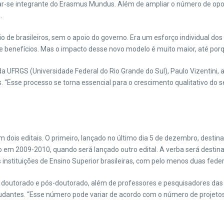
rnar-se integrante do Erasmus Mundus. Além de ampliar o número de opor
.
vio de brasileiros, sem o apoio do governo. Era um esforço individual d
e benefícios. Mas o impacto desse novo modelo é muito maior, até por
 da UFRGS (Universidade Federal do Rio Grande do Sul), Paulo Vizentini
as. “Esse processo se torna essencial para o crescimento qualitativo do
em dois editais. O primeiro, lançado no último dia 5 de dezembro, dest
 em 2009-2010, quando será lançado outro edital. A verba será destina
instituições de Ensino Superior brasileiras, com pelo menos duas federa
 doutorado e pós-doutorado, além de professores e pesquisadores das in
studantes. “Esse número pode variar de acordo com o número de projet