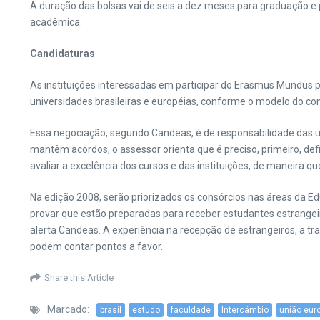
A duração das bolsas vai de seis a dez meses para graduação e
acadêmica.
Candidaturas
As instituições interessadas em participar do Erasmus Mundus po
universidades brasileiras e européias, conforme o modelo do co
Essa negociação, segundo Candeas, é de responsabilidade das uni
mantêm acordos, o assessor orienta que é preciso, primeiro, defin
avaliar a excelência dos cursos e das instituições, de maneira que
Na edição 2008, serão priorizados os consórcios nas áreas da E
provar que estão preparadas para receber estudantes estrangeiro
alerta Candeas. A experiência na recepção de estrangeiros, a tr
podem contar pontos a favor.
Share this Article
Marcado:
brasil
estudo
faculdade
Intercâmbio
união eur