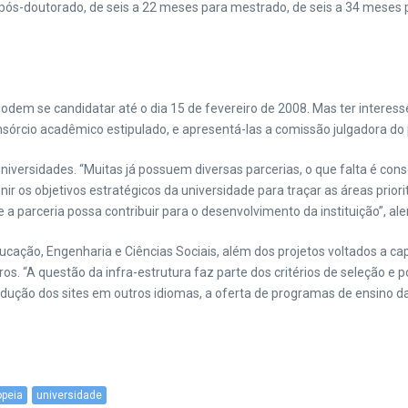
 pós-doutorado, de seis a 22 meses para mestrado, de seis a 34 mese
dem se candidatar até o dia 15 de fevereiro de 2008. Mas ter interesse
nsórcio acadêmico estipulado, e apresentá-las a comissão julgadora d
versidades. “Muitas já possuem diversas parcerias, o que falta é consol
ir os objetivos estratégicos da universidade para traçar as áreas prior
 a parceria possa contribuir para o desenvolvimento da instituição”, ale
ducação, Engenharia e Ciências Sociais, além dos projetos voltados a c
s. “A questão da infra-estrutura faz parte dos critérios de seleção e p
adução dos sites em outros idiomas, a oferta de programas de ensino da
opeia
universidade