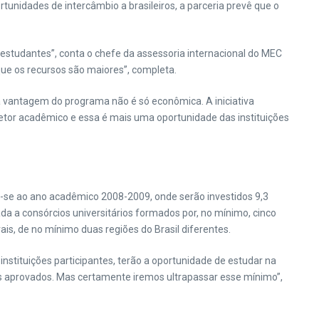
tunidades de intercâmbio a brasileiros, a parceria prevê que o
os estudantes”, conta o chefe da assessoria internacional do MEC
que os recursos são maiores”, completa.
, a vantagem do programa não é só econômica. A iniciativa
 setor acadêmico e essa é mais uma oportunidade das instituições
ina-se ao ano acadêmico 2008-2009, onde serão investidos 9,3
da a consórcios universitários formados por, no mínimo, cinco
is, de no mínimo duas regiões do Brasil diferentes.
stituições participantes, terão a oportunidade de estudar na
os aprovados. Mas certamente iremos ultrapassar esse mínimo”,