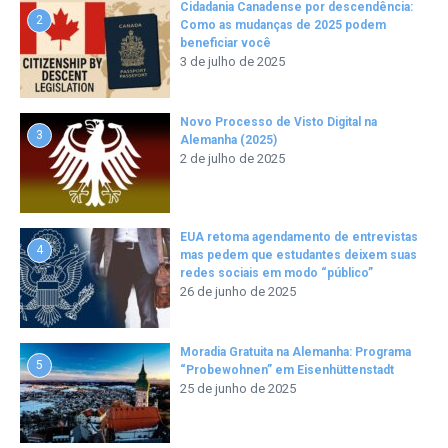
Cidadania Canadense por descendência:
2
Como as mudanças de 2025 podem
beneficiar você
3 de julho de 2025
Novo Processo de Visto Digital na
3
Alemanha (2025)
2 de julho de 2025
EUA retoma agendamento de entrevistas
4
mas pedem que estudantes deixem suas
redes sociais em modo “público”
26 de junho de 2025
Moradia Gratuita na Alemanha: Programa
5
“Probewohnen” em Eisenhüttenstadt
25 de junho de 2025