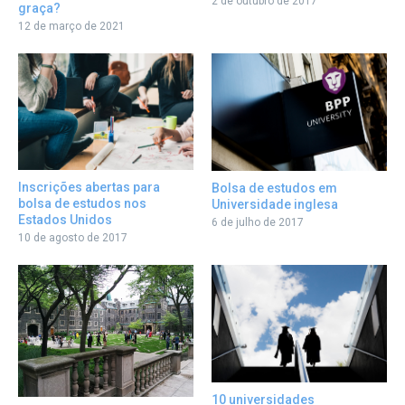
2 de outubro de 2017
graça?
12 de março de 2021
Inscrições abertas para
Bolsa de estudos em
bolsa de estudos nos
Universidade inglesa
Estados Unidos
6 de julho de 2017
10 de agosto de 2017
10 universidades