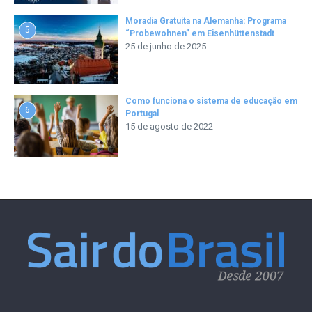
Moradia Gratuita na Alemanha: Programa
5
“Probewohnen” em Eisenhüttenstadt
25 de junho de 2025
Como funciona o sistema de educação em
6
Portugal
15 de agosto de 2022