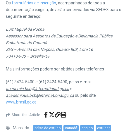
Os
formulários de inscrição
, acompanhados de toda a
documentação exigida, deverão ser enviados via SEDEX para o
seguinte endereço:
Luiz Miguel da Rocha
Assessor para Assuntos de Educação e Diplomacia Pública
Embaixada do Canadá
SES – Avenida das Nações, Quadra 803, Lote 16
70410-900 – Brasília/DF
Mais informações podem ser obtidas pelos telefones
(61) 3424-5400 e (61) 3424-5490, pelos e-mail
academic.bsb@international.gc.ca
e
academique.bsb@international.gc.ca
ou pelo site
www.brasil.gc.ca.
Share this Article
Marcado:
bolsa de estudo
canadá
ensino
estudar