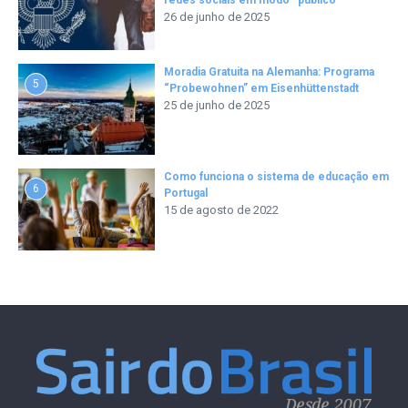
26 de junho de 2025
Moradia Gratuita na Alemanha: Programa
5
“Probewohnen” em Eisenhüttenstadt
25 de junho de 2025
Como funciona o sistema de educação em
6
Portugal
15 de agosto de 2022