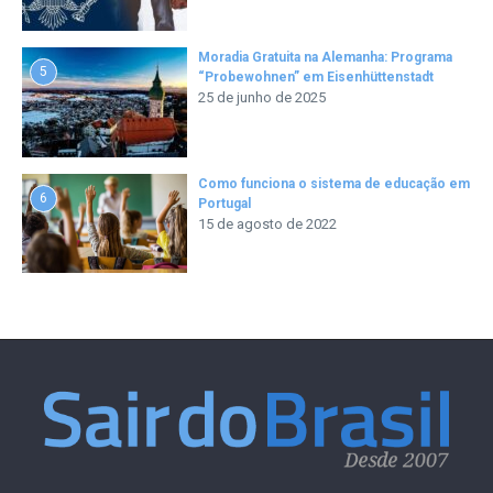
Moradia Gratuita na Alemanha: Programa
5
“Probewohnen” em Eisenhüttenstadt
25 de junho de 2025
Como funciona o sistema de educação em
6
Portugal
15 de agosto de 2022