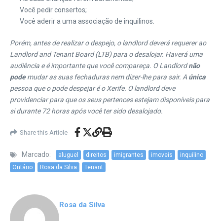
Você pedir consertos;
Você aderir a uma associação de inquilinos.
Porém, antes de realizar o despejo, o landlord deverá requerer ao
Landlord and Tenant Board (LTB) para o desalojar. Haverá uma
audiência e é importante que você compareça. O Landlord
não
pode
mudar as suas fechaduras nem dizer-lhe para sair. A
única
pessoa que o pode despejar é o Xerife. O landlord deve
providenciar para que os seus pertences estejam disponíveis para
si durante 72 horas após você ter sido desalojado.
Share this Article
Marcado:
aluguel
direitos
imigrantes
imoveis
inquilino
Ontário
Rosa da Silva
Tenant
Rosa da Silva