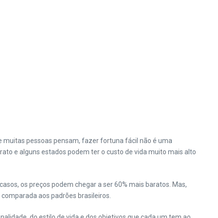
ue muitas pessoas pensam, fazer fortuna fácil não é uma
ato e alguns estados podem ter o custo de vida muito mais alto
 casos, os preços podem chegar a ser 60% mais baratos. Mas,
 comparada aos padrões brasileiros.
lidade, do estilo de vida e dos objetivos que cada um tem ao