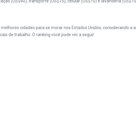
ção (US$40), transporte (US$15), celular (US$10) e lavanderia (US$
 melhores cidades para se morar nos Estados Unidos, considerando a av
is de trabalho. O ranking você pode ver a seguir: