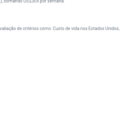
10), somando US$305 por semana.
aliação de critérios como: Custo de vida nos Estados Unidos,