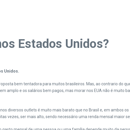
 nos Estados Unidos?
os Unidos.
proposta bem tentadora para muitos brasileiros. Mas, ao contrario do q
bem amplo e os salários bem pagos, mas morar nos EUA não é muito bar
nos diversos outlets é muito mais barato que no Brasil e, em ambos os
as vezes, ser mais alto, sendo necessário uma renda mensal maior se
 o gasto mensal de uma pessoa ou uma família depende muito da persona