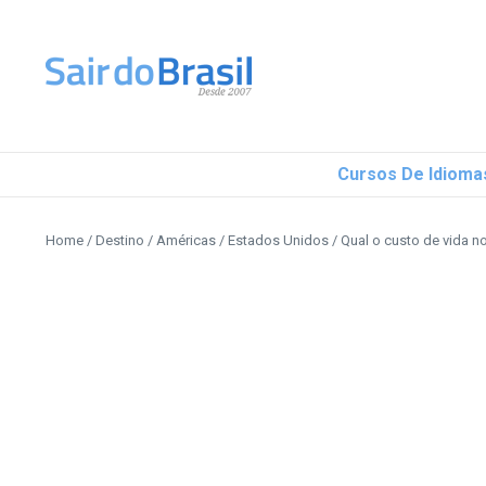
Ir para o conteúdo
Cursos De Idioma
Home
/
Destino
/
Américas
/
Estados Unidos
/
Qual o custo de vida 