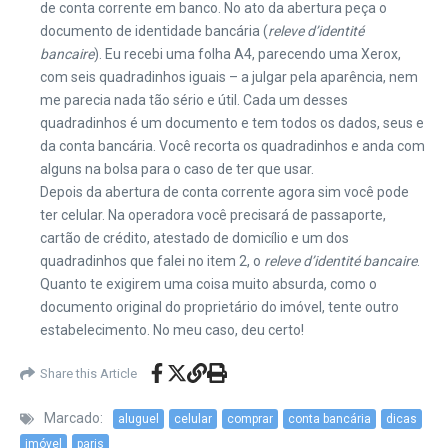
de conta corrente em banco. No ato da abertura peça o
documento de identidade bancária (
releve d’identité
bancaire
). Eu recebi uma folha A4, parecendo uma Xerox,
com seis quadradinhos iguais – a julgar pela aparência, nem
me parecia nada tão sério e útil. Cada um desses
quadradinhos é um documento e tem todos os dados, seus e
da conta bancária. Você recorta os quadradinhos e anda com
alguns na bolsa para o caso de ter que usar.
Depois da abertura de conta corrente agora sim você pode
ter celular. Na operadora você precisará de passaporte,
cartão de crédito, atestado de domicílio e um dos
quadradinhos que falei no item 2, o
releve d’identité bancaire
.
Quanto te exigirem uma coisa muito absurda, como o
documento original do proprietário do imóvel, tente outro
estabelecimento. No meu caso, deu certo!
Share this Article
Marcado:
aluguel
celular
comprar
conta bancária
dicas
imóvel
paris