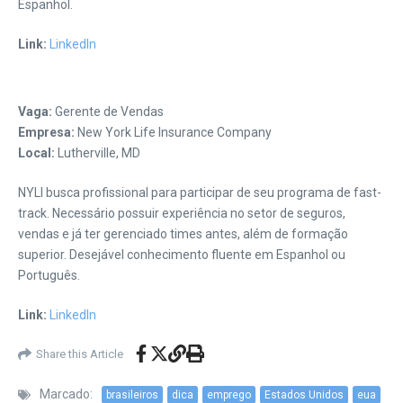
Espanhol.
Link:
LinkedIn
Vaga:
Gerente de Vendas
Empresa:
New York Life Insurance Company
Local:
Lutherville, MD
NYLI busca profissional para participar de seu programa de fast-
track. Necessário possuir experiência no setor de seguros,
vendas e já ter gerenciado times antes, além de formação
superior. Desejável conhecimento fluente em Espanhol ou
Português.
Link:
LinkedIn
Share this Article
Marcado:
brasileiros
dica
emprego
Estados Unidos
eua