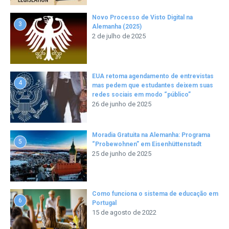
Novo Processo de Visto Digital na
3
Alemanha (2025)
2 de julho de 2025
EUA retoma agendamento de entrevistas
4
mas pedem que estudantes deixem suas
redes sociais em modo “público”
26 de junho de 2025
Moradia Gratuita na Alemanha: Programa
5
“Probewohnen” em Eisenhüttenstadt
25 de junho de 2025
Como funciona o sistema de educação em
6
Portugal
15 de agosto de 2022