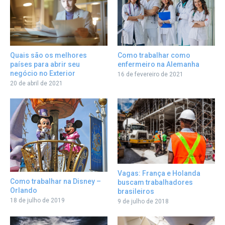
Como trabalhar como
Quais são os melhores
enfermeiro na Alemanha
países para abrir seu
negócio no Exterior
16 de fevereiro de 2021
20 de abril de 2021
Vagas: França e Holanda
Como trabalhar na Disney –
buscam trabalhadores
Orlando
brasileiros
18 de julho de 2019
9 de julho de 2018