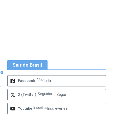
Sair do Brasil
es
Fãs
Facebook
Curtir
s
Seguidores
X (Twitter)
Seguir
Inscritos
Youtube
Inscrever-se