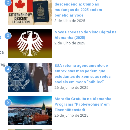
2
descendência: Como as
mudanças de 2025 podem
beneficiar você
3 de julho de 2025
Novo Processo de Visto Digital na
3
s
Alemanha (2025)
2 de julho de 2025
ca
g...
EUA retoma agendamento de
4
entrevistas mas pedem que
estudantes deixem suas redes
sociais em modo “público”
26 de junho de 2025
Moradia Gratuita na Alemanha:
5
Programa “Probewohnen” em
Eisenhüttenstadt
25 de junho de 2025