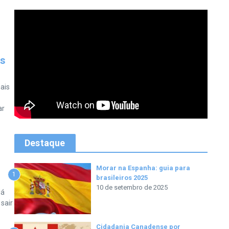
is
ais
ar
Destaque
Morar na Espanha: guia para
1
brasileiros 2025
10 de setembro de 2025
Há
sair
Cidadania Canadense por