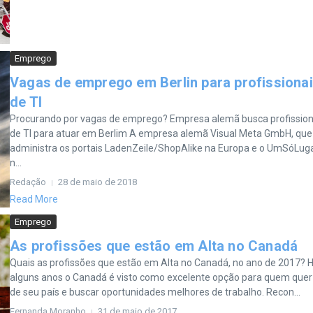
Emprego
Vagas de emprego em Berlin para profissiona
de TI
Procurando por vagas de emprego? Empresa alemã busca profission
de TI para atuar em Berlim A empresa alemã Visual Meta GmbH, que
administra os portais LadenZeile/ShopAlike na Europa e o UmSóLug
n...
Redação
28 de maio de 2018
Read More
Emprego
As profissões que estão em Alta no Canadá
Quais as profissões que estão em Alta no Canadá, no ano de 2017? 
alguns anos o Canadá é visto como excelente opção para quem quer 
de seu país e buscar oportunidades melhores de trabalho. Recon...
Fernanda Moranho
31 de maio de 2017