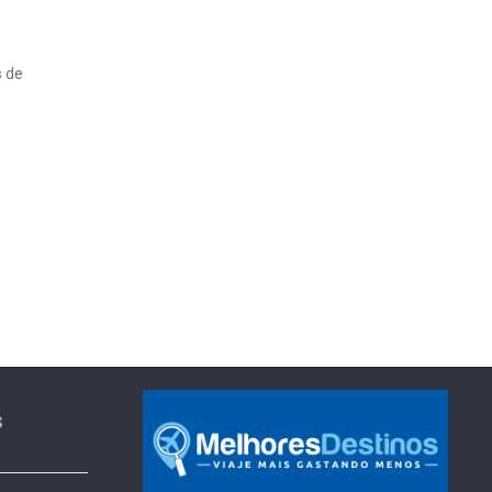
s de
s