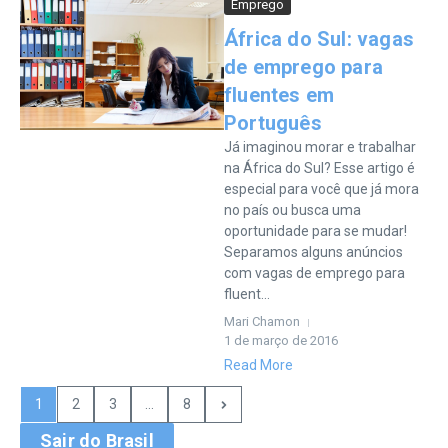
Emprego
África do Sul: vagas
de emprego para
fluentes em
Português
Já imaginou morar e trabalhar
na África do Sul? Esse artigo é
especial para você que já mora
no país ou busca uma
oportunidade para se mudar!
Separamos alguns anúncios
com vagas de emprego para
fluent...
Mari Chamon
1 de março de 2016
Read More
1
2
3
...
8
Sair do Brasil