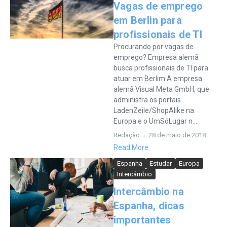
Vagas de emprego
em Berlin para
profissionais de TI
Procurando por vagas de
emprego? Empresa alemã
busca profissionais de TI para
atuar em Berlim A empresa
alemã Visual Meta GmbH, que
administra os portais
LadenZeile/ShopAlike na
Europa e o UmSóLugar n...
Redação
28 de maio de 2018
Read More
Espanha
Estudar
Europa
Intercâmbio
Intercâmbio na
Espanha, dicas
importantes