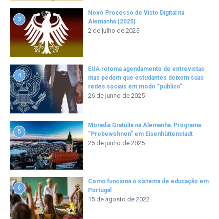
Novo Processo de Visto Digital na
3
Alemanha (2025)
2 de julho de 2025
EUA retoma agendamento de entrevistas
4
mas pedem que estudantes deixem suas
redes sociais em modo “público”
26 de junho de 2025
Moradia Gratuita na Alemanha: Programa
5
“Probewohnen” em Eisenhüttenstadt
25 de junho de 2025
Como funciona o sistema de educação em
6
Portugal
15 de agosto de 2022