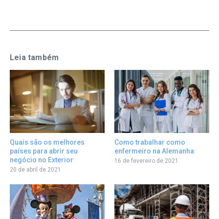
Leia também
Como trabalhar como
Quais são os melhores
enfermeiro na Alemanha
países para abrir seu
negócio no Exterior
16 de fevereiro de 2021
20 de abril de 2021