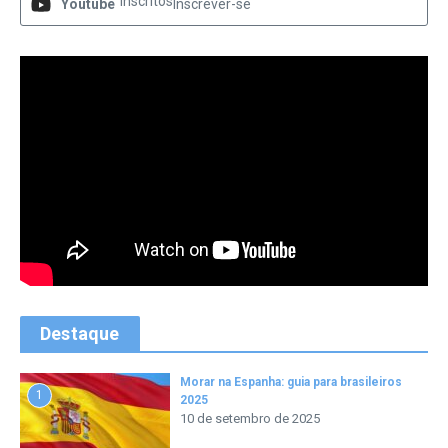
Inscritos
Youtube
Inscrever-se
Destaque
Morar na Espanha: guia para brasileiros
1
2025
10 de setembro de 2025