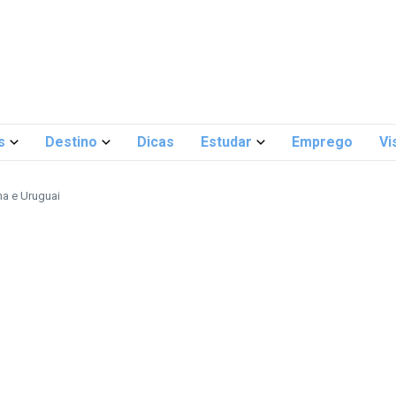
s
Destino
Dicas
Estudar
Emprego
Vi
na e Uruguai