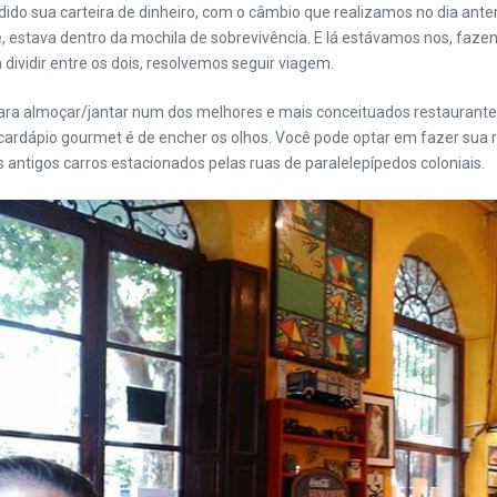
ido sua carteira de dinheiro, com o câmbio que realizamos no dia anteri
e, estava dentro da mochila de sobrevivência. E lá estávamos nos, faz
ividir entre os dois, resolvemos seguir viagem.
ara almoçar/jantar num dos melhores e mais conceituados restaurante
cardápio gourmet é de encher os olhos. Você pode optar em fazer sua 
antigos carros estacionados pelas ruas de paralelepípedos coloniais.