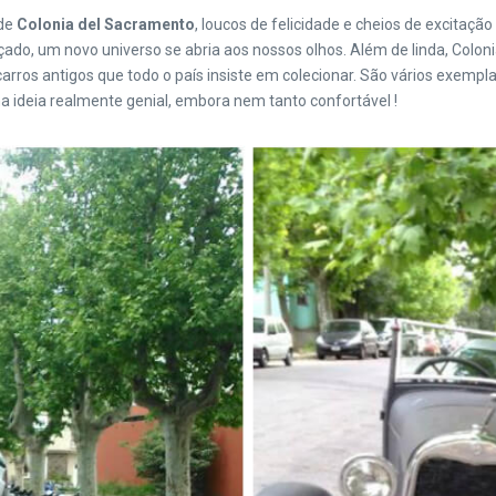
 de
Colonia del Sacramento
, loucos de felicidade e cheios de excitaç
çado, um novo universo se abria aos nossos olhos. Além de linda, Coloni
arros antigos que todo o país insiste em colecionar. São vários exemp
a ideia realmente genial, embora nem tanto confortável !