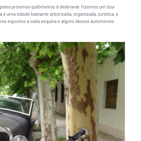
ão pelos próximos quilômetros à desbravar. Fizemos um tour
a é uma cidade bastante arborizada, organizada, turística, e
lares expostos a cada esquina e alguns desses automóveis