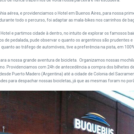
risco de nunca trazermos de volta nossa parceira e fiel escudeira.
a aérea, e providenciamos o Hotel em Buenos Aires, para nossa primei
urante todo o percurso, foi adaptar as mala-bikes nos carrinhos de bag
Hotel e partimos cidade à dentro, no intuito de explorar os famosos ba
s de pedalada, pude observar o quanto os argentinos são prudentes e e
quanto ao tráfego de automóveis, tive a preferência na pista, em 100
para a nossa grande aventura de bicicleta.
Organizamos nossas mochila
no. Providenciamos com 24h de antecedência a compra dos bilhetes de
, desde Puerto Madero (Argentina) até a cidade de Colonia del Sacrame
dades para despachar nossas bicicletas, já que as mesmas foram no por