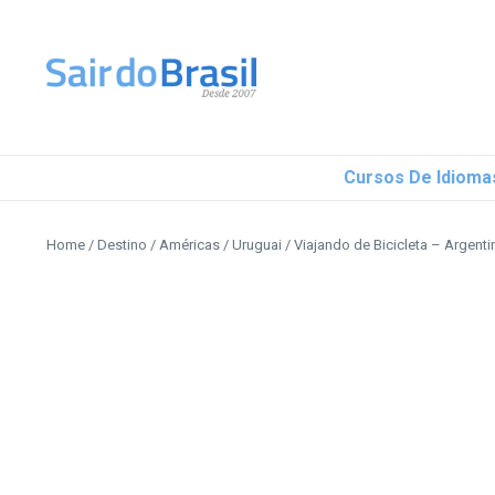
Ir para o conteúdo
Cursos De Idioma
Home
/
Destino
/
Américas
/
Uruguai
/
Viajando de Bicicleta – Argenti