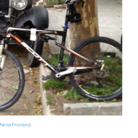
Márcia Procópio
)