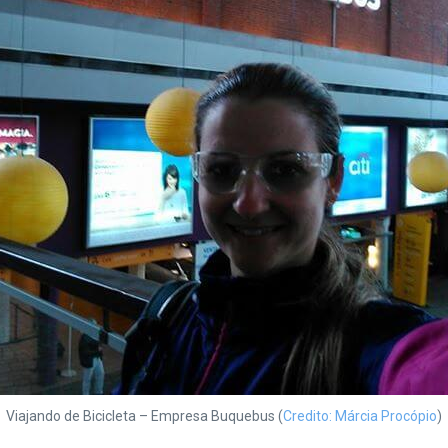
Viajando de Bicicleta – Empresa Buquebus (
Credito: Márcia Procópio
)