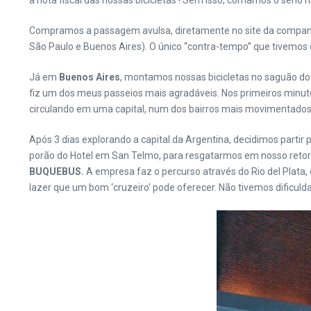
a nota fiscal das nossas bicicletas ! Sem isso, corríamos o sério 
Compramos a passagem avulsa, diretamente no site da companhi
São Paulo e Buenos Aires). O único “contra-tempo” que tivemos d
Já em
Buenos Aires
, montamos nossas bicicletas no saguão do 
fiz um dos meus passeios mais agradáveis. Nos primeiros minuto
circulando em uma capital, num dos bairros mais movimentados 
Após 3 dias explorando a capital da Argentina, decidimos partir 
porão do Hotel em San Telmo, para resgatarmos em nosso retor
BUQUEBUS.
A empresa faz o percurso através do Rio del Plata
lazer que um bom ‘cruzeiro’ pode oferecer. Não tivemos dificul