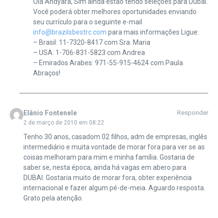
Olá Andyara, Sim ainda estão tendo seleções para Dubai.
Você poderá obter melhores oportunidades enviando
seu currículo para o seguinte e-mail
info@brazilsbestrc.com
para mais informações Ligue:
– Brasil: 11-7320-8417 com Sra. Maria
– USA: 1-706-831-5823 com Andrea
– Emirados Arabes: 971-55-915-4624 com Paula
Abraços!
Elânio Fontenele
Responder
2 de março de 2010 em 08:22
Tenho 30 anos, casadom 02 filhos, adm de empresas, inglês
intermediário e muita vontade de morar fora para ver se as
coisas melhoram para mim e minha família. Gostaria de
saber se, nesta época, ainda há vagas em abero para
DUBAI. Gostaria muito de morar fora, obter experiência
internacional e fazer algum pé-de-meia. Aguardo resposta.
Grato pela atenção.