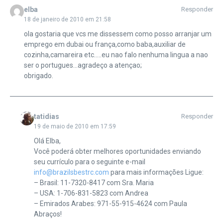
elba
Responder
18 de janeiro de 2010 em 21:58
ola gostaria que vcs me dissessem como posso arranjar um
emprego em dubai ou frança,como baba,auxiliar de
cozinha,camareira etc…..eu nao falo nenhuma lingua a nao
ser o portugues…agradeço a atençao;
obrigado.
tatidias
Responder
19 de maio de 2010 em 17:59
Olá Elba,
Você poderá obter melhores oportunidades enviando
seu currículo para o seguinte e-mail
info@brazilsbestrc.com
para mais informações Ligue:
– Brasil: 11-7320-8417 com Sra. Maria
– USA: 1-706-831-5823 com Andrea
– Emirados Arabes: 971-55-915-4624 com Paula
Abraços!