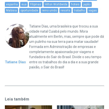
espanha
eua
Filipinas
Hilton Worldwide
hoteis
japão
Malásia
oportunidade
reino unido
resorts
trabalho
vagas
Tatiane Dias, uma brasileira que trocou a sua
cidade natal Cuiabá pelo mundo. Mora
atualmente em Berlin, mas, sempre que pode dá
um pulinho na sua terra para matar saudade!
Formada em Administração de empresas e
completamente apaixonada por viagens e
fundadora do Sair do Brasil. Divide o seu tempo
Tatiane Dias
entre os trabalhos do dia a dia e a sua grande
paixão, o Sair do Brasil!
Leia também