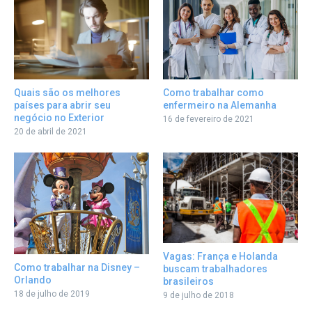
Como trabalhar como
Quais são os melhores
enfermeiro na Alemanha
países para abrir seu
negócio no Exterior
16 de fevereiro de 2021
20 de abril de 2021
Vagas: França e Holanda
Como trabalhar na Disney –
buscam trabalhadores
Orlando
brasileiros
18 de julho de 2019
9 de julho de 2018