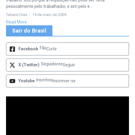
trabalho. Isto porque a requisição não pode ser feita
pessoalmente pelo trabalhador, e sim pelo e...
Tatiane Dias
14 de maio de 2009
Read More
Sair do Brasil
Fãs
Facebook
Curtir
Seguidores
X (Twitter)
Seguir
Inscritos
Youtube
Inscrever-se