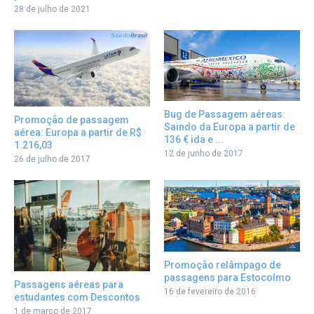
28 de julho de 2021
Bug de Passagem aéreas:
Promoção de passagem
Saindo da Europa a partir de
aérea: Europa a partir de R$
136 € ida e ...
1.216,03
12 de junho de 2017
26 de julho de 2017
Promoção relâmpago de
passagens para Estocolmo
Passagens aéreas para
16 de fevereiro de 2016
estudantes com Descontos
1 de março de 2017