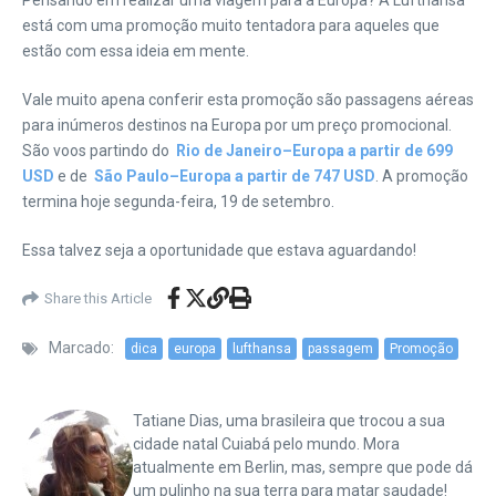
Pensando em realizar uma viagem para a Europa? A Lufthansa
está com uma promoção muito tentadora para aqueles que
estão com essa ideia em mente.
Vale muito apena conferir esta promoção são passagens aéreas
para inúmeros destinos na Europa por um preço promocional.
São voos partindo do
Rio de Janeiro–Europa a partir de 699
USD
e de
São Paulo–Europa a partir de 747 USD
. A promoção
termina hoje segunda-feira, 19 de setembro.
Essa talvez seja a oportunidade que estava aguardando!
Share this Article
Marcado:
dica
europa
lufthansa
passagem
Promoção
Tatiane Dias, uma brasileira que trocou a sua
cidade natal Cuiabá pelo mundo. Mora
atualmente em Berlin, mas, sempre que pode dá
um pulinho na sua terra para matar saudade!