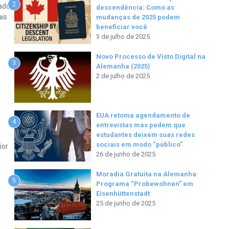
2
rados
descendência: Como as
ais
mudanças de 2025 podem
beneficiar você
3 de julho de 2025
Novo Processo de Visto Digital na
3
Alemanha (2025)
2 de julho de 2025
EUA retoma agendamento de
4
entrevistas mas pedem que
estudantes deixem suas redes
sociais em modo “público”
ior
26 de junho de 2025
Moradia Gratuita na Alemanha:
5
Programa “Probewohnen” em
Eisenhüttenstadt
25 de junho de 2025