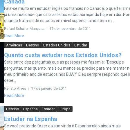
Canadá
Fala-se muito em estudar inglês ou francês no Canadá, o que felizm
já uma realidade que os brasileiros estão abraçando hoje em dia. Po
quando trata-se de estudos em nível superior, ainda tem m...
Rafael Schafer Marques
17 de novembro de 2011
Read More
Américas
Destino
Estados Unidos
Estudar
Quanto custa estudar nos Estados Unidos?
Sete entre dez perguntas que as pessoas me fazem é: “Desculpe
perguntar, mas quanto, mais ou menos eu preciso para me manter n
meu primeiro ano de estudos nos EUA?” E eu sempre respondo que i
depe...
Renato Alves
17 de janeiro de 2011
Read More
Destino
Espanha
Estudar
Europa
Estudar na Espanha
Se você pretende fazer da sua vinda à Espanha algo ainda mais