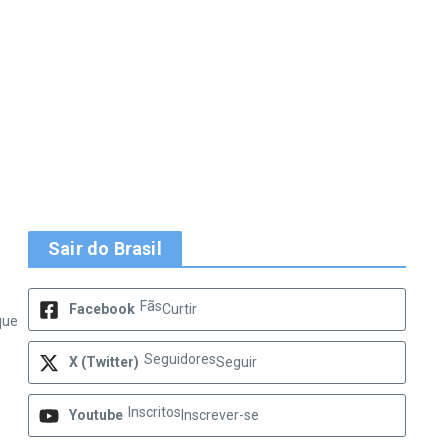
Sair do Brasil
Fãs
Facebook
Curtir
que
Seguidores
X (Twitter)
Seguir
Inscritos
Youtube
Inscrever-se