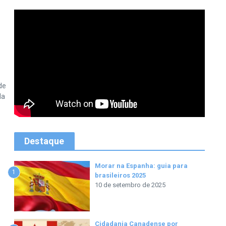
de
da
Destaque
Morar na Espanha: guia para
1
brasileiros 2025
10 de setembro de 2025
Cidadania Canadense por