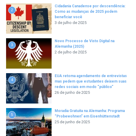
Cidadania Canadense por descendência:
2
Como as mudanças de 2025 podem
beneficiar você
3 de julho de 2025
Novo Processo de Visto Digital na
3
Alemanha (2025)
2 de julho de 2025
EUA retoma agendamento de entrevistas
4
mas pedem que estudantes deixem suas
redes sociais em modo “público”
26 de junho de 2025
Moradia Gratuita na Alemanha: Programa
5
“Probewohnen” em Eisenhüttenstadt
25 de junho de 2025