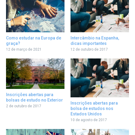
Como estudar na Europa de
Intercâmbio na Espanha,
graça?
dicas importantes
12 de março de 2021
12 de outubro de 2017
Inscrições abertas para
bolsas de estudo no Exterior
Inscrições abertas para
2 de outubro de 2017
bolsa de estudos nos
Estados Unidos
10 de agosto de 2017