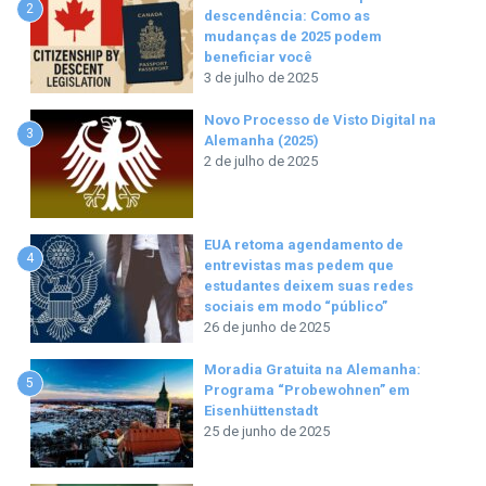
2
descendência: Como as
mudanças de 2025 podem
beneficiar você
3 de julho de 2025
Novo Processo de Visto Digital na
3
Alemanha (2025)
2 de julho de 2025
EUA retoma agendamento de
4
entrevistas mas pedem que
estudantes deixem suas redes
sociais em modo “público”
26 de junho de 2025
Moradia Gratuita na Alemanha:
5
Programa “Probewohnen” em
Eisenhüttenstadt
25 de junho de 2025