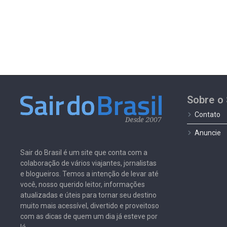
Sobre o 
Contato
Anuncie
Sair do Brasil é um site que conta com a
colaboração de vários viajantes, jornalistas
e blogueiros. Temos a intenção de levar até
você, nosso querido leitor, informações
atualizadas e úteis para tornar seu destino
muito mais acessível, divertido e proveitoso
com as dicas de quem um dia já esteve por
lá.