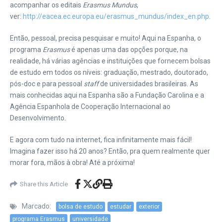
acompanhar os editais
Erasmus Mundus
,
ver:
http://eacea.ec.europa.eu/erasmus_mundus/index_en.php
.
Então, pessoal, precisa pesquisar e muito! Aqui na Espanha, o
programa
Erasmus
é apenas uma das opções porque, na
realidade, há várias agências e instituições que fornecem bolsas
de estudo em todos os níveis: graduação, mestrado, doutorado,
pós-doc e para pessoal
staff
de universidades brasileiras. As
mais conhecidas aqui na Espanha são a Fundação Carolina e a
Agência Espanhola de Cooperação Internacional ao
Desenvolvimento.
E agora com tudo na internet, fica infinitamente mais fácil!
Imagina fazer isso há 20 anos? Então, pra quem realmente quer
morar fora, mãos à obra! Até a próxima!
Share this Article
Marcado:
bolsa de estudo
estudar
exterior
programa Erasmus
universidade