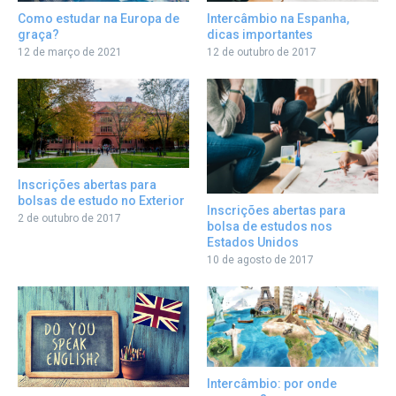
Como estudar na Europa de
Intercâmbio na Espanha,
graça?
dicas importantes
12 de março de 2021
12 de outubro de 2017
Inscrições abertas para
bolsas de estudo no Exterior
Inscrições abertas para
2 de outubro de 2017
bolsa de estudos nos
Estados Unidos
10 de agosto de 2017
Intercâmbio: por onde