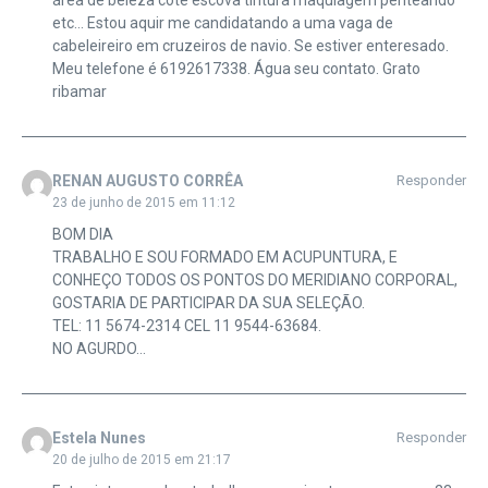
área de beleza cote escova tintura maquiagem penteando
etc… Estou aquir me candidatando a uma vaga de
cabeleireiro em cruzeiros de navio. Se estiver enteresado.
Meu telefone é 6192617338. Água seu contato. Grato
ribamar
RENAN AUGUSTO CORRÊA
Responder
23 de junho de 2015 em 11:12
BOM DIA
TRABALHO E SOU FORMADO EM ACUPUNTURA, E
CONHEÇO TODOS OS PONTOS DO MERIDIANO CORPORAL,
GOSTARIA DE PARTICIPAR DA SUA SELEÇÃO.
TEL: 11 5674-2314 CEL 11 9544-63684.
NO AGURDO…
Estela Nunes
Responder
20 de julho de 2015 em 21:17