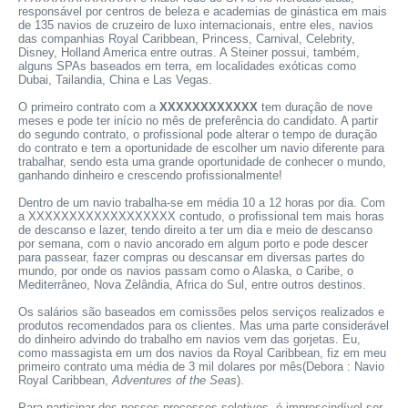
responsável por centros de beleza e academias de ginástica em mais
de 135 navios de cruzeiro de luxo internacionais, entre eles, navios
das companhias Royal Caribbean, Princess, Carnival, Celebrity,
Disney, Holland America entre outras. A Steiner possui, também,
alguns SPAs baseados em terra, em localidades exóticas como
Dubai, Tailandia, China e Las Vegas.
O primeiro contrato com a
XXXXXXXXXXXX
tem duração de nove
meses e pode ter início no mês de preferência do candidato. A partir
do segundo contrato, o profissional pode alterar o tempo de duração
do contrato e tem a oportunidade de escolher um navio diferente para
trabalhar, sendo esta uma grande oportunidade de conhecer o mundo,
ganhando dinheiro e crescendo profissionalmente!
Dentro de um navio trabalha-se em média 10 a 12 horas por dia. Com
a XXXXXXXXXXXXXXXXXX contudo, o profissional tem mais horas
de descanso e lazer, tendo direito a ter um dia e meio de descanso
por semana, com o navio ancorado em algum porto e pode descer
para passear, fazer compras ou descansar em diversas partes do
mundo, por onde os navios passam como o Alaska, o Caribe, o
Mediterrâneo, Nova Zelândia, Africa do Sul, entre outros destinos.
Os salários são baseados em comissões pelos serviços realizados e
produtos recomendados para os clientes. Mas uma parte considerável
do dinheiro advindo do trabalho em navios vem das gorjetas. Eu,
como massagista em um dos navios da Royal Caribbean, fiz em meu
primeiro contrato uma média de 3 mil dolares por mês(Debora : Navio
Royal Caribbean,
Adventures of the Seas
).
Para participar dos nossos processos seletivos, é imprescindível ser