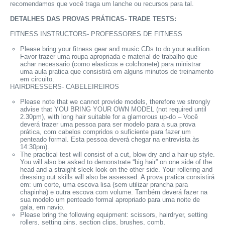
recomendamos que você traga um lanche ou recursos para tal.
DETALHES DAS PROVAS PRÁTICAS- TRADE TESTS:
FITNESS INSTRUCTORS- PROFESSORES DE FITNESS
Please bring your fitness gear and music CDs to do your audition.
Favor trazer uma roupa apropriada e material de trabalho que
achar necessario (como elasticos e colchonete) para ministrar
uma aula pratica que consistirá em alguns minutos de treinamento
em circuito.
HAIRDRESSERS- CABELEIREIROS
Please note that we cannot provide models, therefore we strongly
advise that YOU BRING YOUR OWN MODEL (not required until
2.30pm), with long hair suitable for a glamorous up-do – Você
deverá trazer uma pessoa para ser modelo para a sua prova
prática, com cabelos compridos o suficiente para fazer um
penteado formal. Esta pessoa deverá chegar na entrevista às
14:30pm).
The practical test will consist of a cut, blow dry and a hair-up style.
You will also be asked to demonstrate “big hair” on one side of the
head and a straight sleek look on the other side. Your rollering and
dressing out skills will also be assessed. A prova pratica consistirá
em: um corte, uma escova lisa (sem utilizar prancha para
chapinha) e outra escova com volume. Também deverá fazer na
sua modelo um penteado formal apropriado para uma noite de
gala, em navio.
Please bring the following equipment: scissors, hairdryer, setting
rollers, setting pins, section clips, brushes, comb,