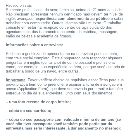
Recepcionistas
Somente profissionais do sexo feminino, acima de 21 anos de idade.
Não precisam apresentar nenhum certificado mas devem ter nível de
inglês avançado,
experiência com atendimento ao público
e saber
trabalhar com computador. Outros idiomas são um extra. O trabalho
consiste em estar na recepção do centro de Spa cuidando dos
agendamentos dos tratamentos no centro de estética, massagem,
salão de beleza e academia de fitness.
Informações sobre a entrevista:
Pedimos a gentileza de apresentar-se na entrevista pontualmente,
com traje social completo. Esteja preparado para responder algumas
perguntas em inglês (ou italiano) de cunho pessoal e profissional
como, por exemplo: sua experiência na área, por que você gostaria de
trabalhar a bordo de um navio, entre outras.
Importante
: Favor verificar abaixo os requisitos específicos para sua
prova prática bem como preencher e assinar a ficha de inscrição em
anexo (Application Form), que deve ser enviada por e-mail e também
entregue no dia da sua entrevista, junto com seus documentos:
– uma foto recente de corpo inteiro;
– cópia do seu currículo;
– cópia do seu passaporte com validade mínima de um ano (se
você não tiver passaporte você também pode participar da
entrevista mas seria interessante já dar andamento no mesmo);