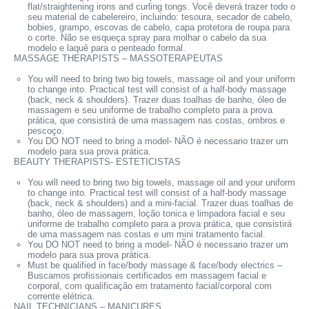
flat/straightening irons and curling tongs. Você deverá trazer todo o
seu material de cabelereiro, incluindo: tesoura, secador de cabelo,
bobies, grampo, escovas de cabelo, capa protetora de roupa para
o corte. Não se esqueça spray para molhar o cabelo da sua
modelo e laquê para o penteado formal.
MASSAGE THERAPISTS – MASSOTERAPEUTAS
You will need to bring two big towels, massage oil and your uniform
to change into. Practical test will consist of a half-body massage
(back, neck & shoulders). Trazer duas toalhas de banho, óleo de
massagem e seu uniforme de trabalho completo para a prova
prática, que consistirá de uma massagem nas costas, ombros e
pescoço.
You DO NOT need to bring a model- NÃO é necessario trazer um
modelo para sua prova prática.
BEAUTY THERAPISTS- ESTETICISTAS
You will need to bring two big towels, massage oil and your uniform
to change into. Practical test will consist of a half-body massage
(back, neck & shoulders) and a mini-facial. Trazer duas toalhas de
banho, óleo de massagem, loção tonica e limpadora facial e seu
uniforme de trabalho completo para a prova prática, que consistirá
de uma massagem nas costas e um mini tratamento facial.
You DO NOT need to bring a model- NÃO é necessario trazer um
modelo para sua prova prática.
Must be qualified in face/body massage & face/body electrics –
Buscamos profissionais certificados em massagem facial e
corporal, com qualificação em tratamento facial/corporal com
corrente elétrica.
NAIL TECHNICIANS – MANICURES