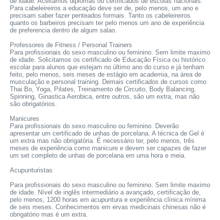
de idade. Aceitamos diplomas ou certificados de escolas nacionais.
Para cabeleireiros a educação deve ser de, pelo menos, um ano e
precisam saber fazer penteados formais. Tanto os cabeleireiros
quanto os barbeiros precisam ter pelo menos um ano de experiência
de preferencia dentro de algum salao.
Professores de Fitness / Personal Trainers
Para profissionais do sexo masculino ou feminino. Sem limite maximo
de idade. Solicitamos os certificado de Educação Física ou histórico
escolar para alunos que estejam no último ano do curso e já tenham
feito, pelo menos, seis meses de estágio em academia, na área de
musculação e personal training. Demais certificados de cursos como
Thai Bo, Yoga, Pilates, Treinamento de Circuito, Body Balancing,
Spinning, Ginastica Aerobica, entre outros, são um extra, mas não
são obrigatórios.
Manicures
Para profissionais do sexo masculino ou feminino. Deverão
apresentar um certificado de unhas de porcelana. A técnica de Gel é
um extra mas não obrigatória. É necessário ter, pelo menos, três
meses de experiência como manicure e devem ser capazes de fazer
um set completo de unhas de porcelana em uma hora e meia.
Acupunturistas
Para profissionais do sexo masculino ou feminino. Sem limite maximo
de idade. Nível de inglês intermediário a avançado, certificação de,
pelo menos, 1200 horas em acupuntura e experiência clínica mínima
de seis meses. Conhecimentos em ervas medicinais chinesas não é
obrigatório mas é um extra.