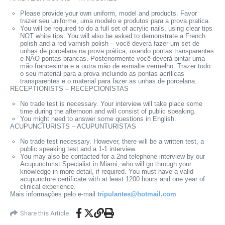
Please provide your own uniform, model and products. Favor
trazer seu uniforme, uma modelo e produtos para a prova pratica.
You will be required to do a full set of acrylic nails, using clear tips
NOT white tips. You will also be asked to demonstrate a French
polish and a red varnish polish – você deverá fazer um set de
unhas de porcelana na prova prática, usando pontas transparentes
e NÃO pontas brancas. Posteriormente você deverá pintar uma
mão francesinha e a outra mão de esmalte vermelho. Trazer todo
o seu material para a prova incluindo as pontas acrílicas
transparentes e o material para fazer as unhas de porcelana.
RECEPTIONISTS – RECEPCIONISTAS
No trade test is necessary. Your interview will take place some
time during the afternoon and will consist of public speaking.
You might need to answer some questions in English.
ACUPUNCTURISTS – ACUPUNTURISTAS
No trade test necessary. However, there will be a written test, a
public speaking test and a 1-1 interview.
You may also be contacted for a 2nd telephone interview by our
Acupuncturist Specialist in Miami, who will go through your
knowledge in more detail, if required. You must have a valid
acupuncture certificate with at least 1200 hours and one year of
clinical experience.
Mais informações pelo e-mail
tripulantes@hotmail.com
Share this Article