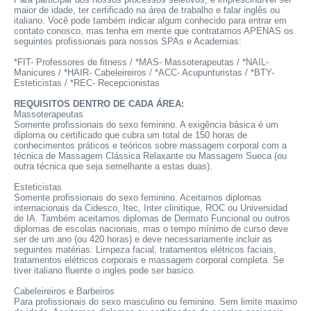
maior de idade, ter certificado na área de trabalho e falar inglês ou
italiano. Você pode também indicar algum conhecido para entrar em
contato conosco, mas tenha em mente que contratamos APENAS os
seguintes profissionais para nossos SPAs e Academias:
*FIT- Professores de fitness / *MAS- Massoterapeutas / *NAIL-
Manicures / *HAIR- Cabeleireiros / *ACC- Acupunturistas / *BTY-
Esteticistas / *REC- Recepcionistas
REQUISITOS DENTRO DE CADA ÁREA:
Massoterapeutas
Somente profissionais do sexo feminino. A exigência básica é um
diploma ou certificado que cubra um total de 150 horas de
conhecimentos práticos e teóricos sobre massagem corporal com a
técnica de Massagem Clássica Relaxante ou Massagem Sueca (ou
outra técnica que seja semelhante a estas duas).
Esteticistas
Somente profissionais do sexo feminino. Aceitamos diplomas
internacionais da Cidesco, Itec, Inter clinitique, ROC ou Universidad
de IA. Também aceitamos diplomas de Dermato Funcional ou outros
diplomas de escolas nacionais, mas o tempo mínimo de curso deve
ser de um ano (ou 420 horas) e deve necessariamente incluir as
seguintes matérias: Limpeza facial, tratamentos elétricos faciais,
tratamentos elétricos corporais e massagem corporal completa. Se
tiver italiano fluente o ingles pode ser basico.
Cabeleireiros e Barbeiros
Para profissionais do sexo masculino ou feminino. Sem limite maximo