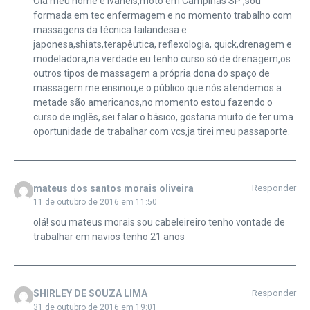
Olá meu nome é Ivaneis,moto em Campinas SP ,sou
formada em tec enfermagem e no momento trabalho com
massagens da técnica tailandesa e
japonesa,shiats,terapêutica, reflexologia, quick,drenagem e
modeladora,na verdade eu tenho curso só de drenagem,os
outros tipos de massagem a própria dona do spaço de
massagem me ensinou,e o público que nós atendemos a
metade são americanos,no momento estou fazendo o
curso de inglês, sei falar o básico, gostaria muito de ter uma
oportunidade de trabalhar com vcs,ja tirei meu passaporte.
mateus dos santos morais oliveira
Responder
11 de outubro de 2016 em 11:50
olá! sou mateus morais sou cabeleireiro tenho vontade de
trabalhar em navios tenho 21 anos
SHIRLEY DE SOUZA LIMA
Responder
31 de outubro de 2016 em 19:01