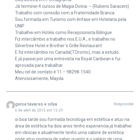
Já terminei 4 cursos de Magia Divina. – (Rubens Saraceni)
Trabalho com conexão com a Fraternidade Branca.
Sou formada em Turismo com ênfase em Hotelaria pela
UNIP.
Trabalhei em Hotéis como Recepcionista Bilíngue.
Fiz intercâmbio a trabalho nos E.U.A , e trabalhei no
Silvertree Hotel e Brother´s Grille Restaurant.
E fiz intercâmbio no Canadá(TOronto), mas a estudo.
E já passei por uma entrevista na Royal Caribean e fui
aprovada para trabalhar.
Meu cel de contato é 11 – 98298-1540.
Atenciosamente, Mayda.
geise tavares e silva
Responder
6 de abril de 2015 em 15:29
oi boa tarde sou formada tecnologa em estética e atuo na
área de estética ha dois anos tenho experiencia já trabalhei
em clinicas e atualmente tenho uma cabine de estética
onde atuo.gostaria de saber quanto é o salário de uma