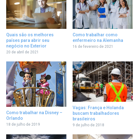
Como trabalhar como
Quais são os melhores
enfermeiro na Alemanha
países para abrir seu
negócio no Exterior
16 de fevereiro de 2021
20 de abril de 2021
Vagas: França e Holanda
Como trabalhar na Disney –
buscam trabalhadores
Orlando
brasileiros
18 de julho de 2019
9 de julho de 2018