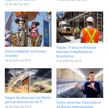
16 de fevereiro de 2021
20 de abril de 2021
Vagas: França e Holanda
Como trabalhar na Disney –
buscam trabalhadores
Orlando
brasileiros
18 de julho de 2019
9 de julho de 2018
Vagas de emprego em Berlin
para profissionais de TI
Como se tornar Comissário
de Bordo Internacional
28 de maio de 2018