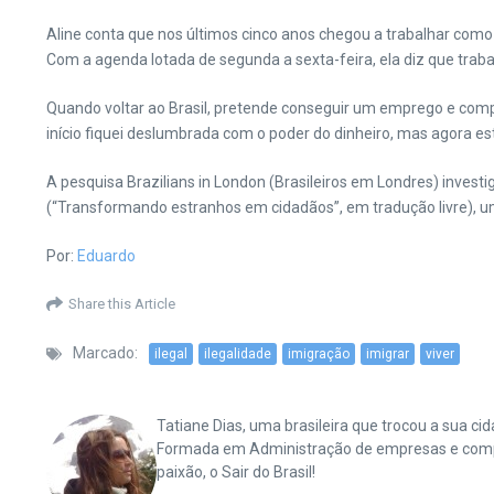
Aline conta que nos últimos cinco anos chegou a trabalhar como
Com a agenda lotada de segunda a sexta-feira, ela diz que trab
Quando voltar ao Brasil, pretende conseguir um emprego e compl
início fiquei deslumbrada com o poder do dinheiro, mas agora est
A pesquisa Brazilians in London (Brasileiros em Londres) invest
(“Transformando estranhos em cidadãos”, em tradução livre), uma
Por:
Eduardo
Share this Article
Marcado:
ilegal
ilegalidade
imigração
imigrar
viver
Tatiane Dias, uma brasileira que trocou a sua 
Formada em Administração de empresas e complet
paixão, o Sair do Brasil!