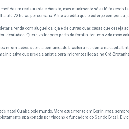
 chef de um restaurante e diarista, mas atualmente só está fazendo fax
alha até 72 horas por semana. Aline acredita que o esforço compensa:
etar a renda com aluguel da loja e de outras duas casas que deseja adq
ou desiludida. Quero voltar para perto da família, ter uma vida mais ca
igou informações sobre a comunidade brasileira residente na capital bri
 iniciativa que prega a anistia para imigrantes ilegais na Grã-Bretanha
cidade natal Cuiabá pelo mundo. Mora atualmente em Berlin, mas, sempr
amente apaixonada por viagens e fundadora do Sair do Brasil. Divide 