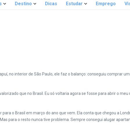
s
Destino
Dicas
Estudar
Emprego
Vi
puí, no interior de São Paulo, ele faz o balanço: conseguiu comprar u
s valorizado que no Brasil. Eu só voltaria agora se fosse para abrir o me
ltar para o Brasil em março do ano que vem. Ela conta que chegou a Lond
. Mas para o resto nunca tive problema. Sempre consegui alugar apartame