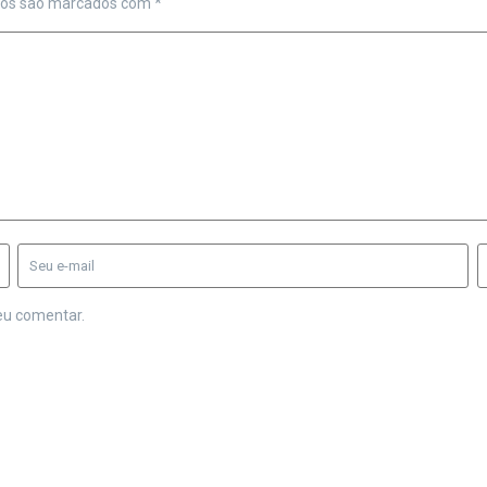
ios são marcados com
*
eu comentar.