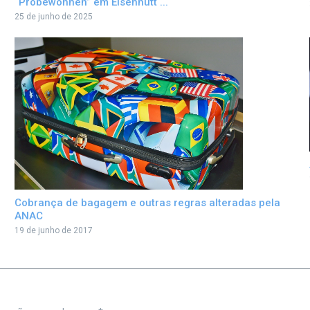
“Probewohnen” em Eisenhütt ...
25 de junho de 2025
Cobrança de bagagem e outras regras alteradas pela
ANAC
19 de junho de 2017