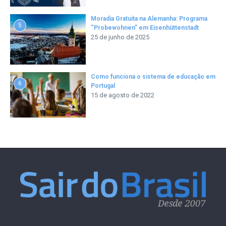
Moradia Gratuita na Alemanha: Programa
5
“Probewohnen” em Eisenhüttenstadt
25 de junho de 2025
Como funciona o sistema de educação em
6
Portugal
15 de agosto de 2022