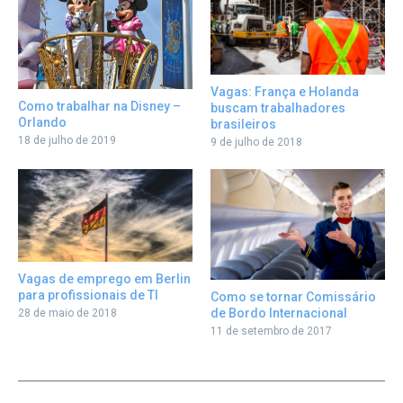
Vagas: França e Holanda
Como trabalhar na Disney –
buscam trabalhadores
Orlando
brasileiros
18 de julho de 2019
9 de julho de 2018
Vagas de emprego em Berlin
para profissionais de TI
Como se tornar Comissário
de Bordo Internacional
28 de maio de 2018
11 de setembro de 2017