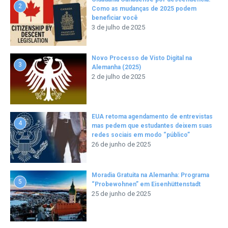
2
Como as mudanças de 2025 podem
beneficiar você
3 de julho de 2025
Novo Processo de Visto Digital na
3
Alemanha (2025)
2 de julho de 2025
EUA retoma agendamento de entrevistas
4
mas pedem que estudantes deixem suas
redes sociais em modo “público”
26 de junho de 2025
Moradia Gratuita na Alemanha: Programa
5
“Probewohnen” em Eisenhüttenstadt
25 de junho de 2025