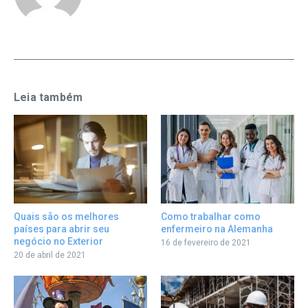
Leia também
Como trabalhar como
Quais são os melhores
enfermeiro na Alemanha
países para abrir seu
negócio no Exterior
16 de fevereiro de 2021
20 de abril de 2021