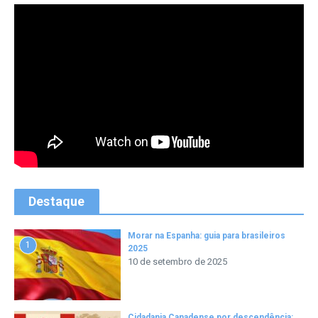
Destaque
Morar na Espanha: guia para brasileiros
1
2025
10 de setembro de 2025
Cidadania Canadense por descendência: