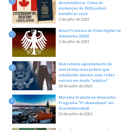
2
descendência: Como as
mudanças de 2025 podem
beneficiar você
3 de julho de 2025
Novo Processo de Visto Digital na
3
Alemanha (2025)
2 de julho de 2025
EUA retoma agendamento de
4
entrevistas mas pedem que
estudantes deixem suas redes
sociais em modo “público”
26 de junho de 2025
Moradia Gratuita na Alemanha:
5
Programa “Probewohnen” em
Eisenhüttenstadt
25 de junho de 2025