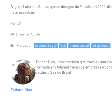
A Igreja Luterana Sueca, que se desligou do Estado em 2000, di
heterossexuais.
Por: G1
Share this Article
Marcado:
casamento gay
GLS
Homossexual
lei aprovada
Tatiane Dias, uma brasileira que trocou a sua 
Formada em Administração de empresas e complet
paixão, o Sair do Brasil!
Tatiane Dias