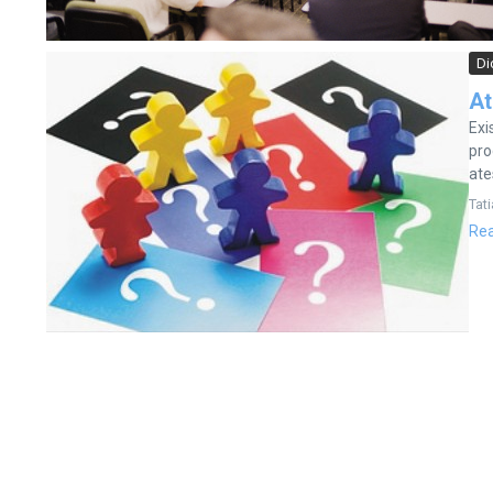
Di
At
Exi
pro
ate
Tat
Re