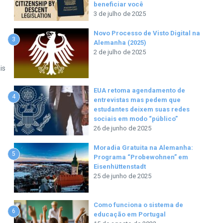
beneficiar você
3 de julho de 2025
Novo Processo de Visto Digital na
3
Alemanha (2025)
2 de julho de 2025
is
EUA retoma agendamento de
4
entrevistas mas pedem que
estudantes deixem suas redes
sociais em modo “público”
26 de junho de 2025
Moradia Gratuita na Alemanha:
5
Programa “Probewohnen” em
Eisenhüttenstadt
25 de junho de 2025
Como funciona o sistema de
6
educação em Portugal