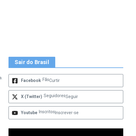
Sair do Brasil
a.
Fãs
Facebook
Curtir
Seguidores
X (Twitter)
Seguir
Inscritos
Youtube
Inscrever-se