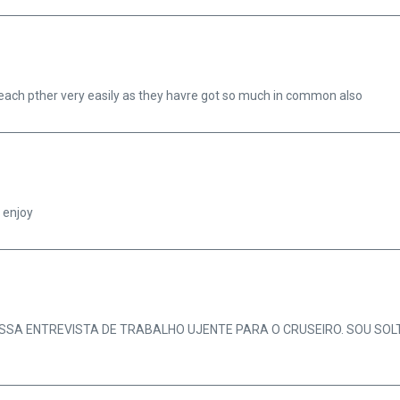
 each pther very easily as they havre got so much in common also
 enjoy
ESSA ENTREVISTA DE TRABALHO UJENTE PARA O CRUSEIRO. SOU SO